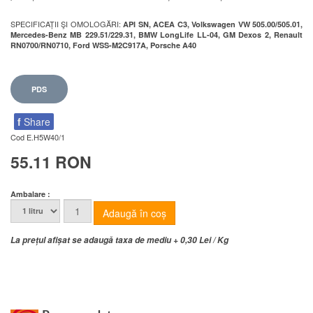
SPECIFICAȚII ŞI OMOLOGĂRI:
API SN, ACEA C3, Volkswagen VW 505.00/505.01,
Mercedes-Benz MB 229.51/229.31, BMW LongLife LL-04, GM Dexos 2, Renault
RN0700/RN0710, Ford WSS-M2C917A, Porsche A40
PDS
f
Share
Cod
E.H5W40/1
55.11 RON
Ambalare :
La prețul afișat se adaugă taxa de mediu + 0,30 Lei / Kg