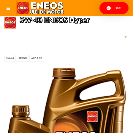
Chat
5W-40 ENEOS Hyper
5W-40
API SN
ACEA C3