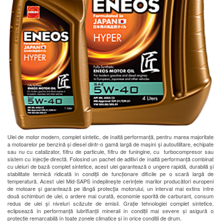
Ulei de motor modern, complet sintetic, de înaltă performanță, pentru marea majoritate
a motoarelor pe benzină și diesel dintr-o gamă largă de mașini și autoutilitare, echipate
sau nu cu catalizator, filtru de particule, filtru de funingine, cu turbocompresor sau
sistem cu injecție directă. Folosind un pachet de aditivi de înaltă performanță combinat
cu uleiuri de bază complet sintetice, acest ulei garantează o ungere rapidă, durabilă și
stabilitate termică ridicată în condiții de funcționare dificile pe o scară largă de
temperatură. Acest ulei Mid-SAPS îndeplinește cerințele marilor producători europeni
de motoare și garantează pe lângă protecţia motorului, un interval mai extins între
două schimburi de ulei, o ardere mai curată, economie sporită de carburant, consum
redus de ulei și niveluri scăzute de emisii. Grație tehnologiei complet sintetice,
eclipsează în performanță lubrifianții minerali în condiții mai severe și asigură o
protecție remarcabilă în toate zonele climatice și în orice condiții de drum.