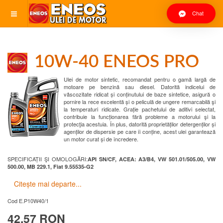
Chat
10W-40 ENEOS PRO
Ulei de motor sintetic, recomandat pentru o gamă largă de
motoare pe benzină sau diesel. Datorită indicelui de
vâscozitate ridicat și conținutului de baze sintetice, asigură o
pornire la rece excelentă și o peliculă de ungere remarcabilă şi
la temperaturi ridicate. Grație pachetului de aditivi selectat,
contribuie la funcționarea fără probleme a motorului şi la
protecţia acestuia. În plus, datorită proprietăților detergenților și
agenților de dispersie pe care îi conține, acest ulei garantează
un motor curat și de încredere.
SPECIFICAȚII ŞI OMOLOGĂRI:
API SN/CF, ACEA: A3/B4, VW 501.01/505.00, VW
500.00, MB 229.1, Fiat 9.55535-G2
Citește mai departe...
Cod
E.P10W40/1
42.57 RON