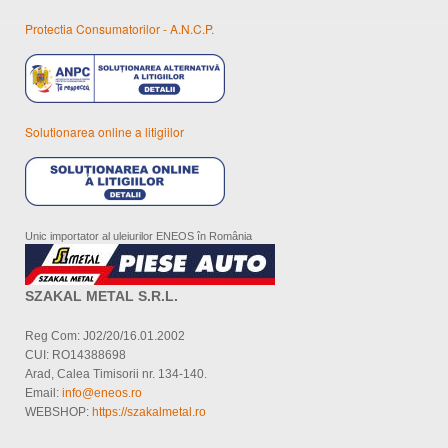
Protectia Consumatorilor - A.N.C.P.
Solutionarea online a litigiilor
Unic importator al uleiurilor ENEOS în România
SZAKAL METAL S.R.L.
Reg Com: J02/20/16.01.2002
CUI: RO14388698
Arad, Calea Timisorii nr. 134-140.
Email:
info@eneos.ro
WEBSHOP:
https://szakalmetal.ro