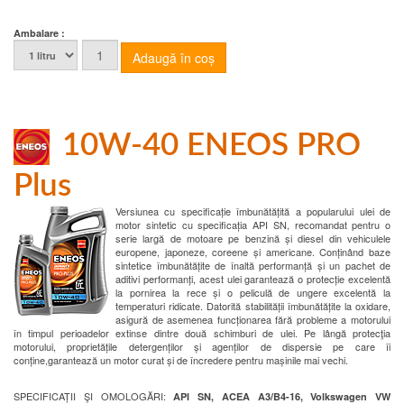
Ambalare :
10W-40 ENEOS PRO
Plus
Versiunea cu specificație îmbunătățită a popularului ulei de
motor sintetic cu specificația API SN, recomandat pentru o
serie largă de motoare pe benzină și diesel din vehiculele
europene, japoneze, coreene și americane. Conținând baze
sintetice îmbunătățite de înaltă performanță și un pachet de
aditivi performanți, acest ulei garantează o protecție excelentă
la pornirea la rece și o peliculă de ungere excelentă la
temperaturi ridicate. Datorită stabilității îmbunătățite la oxidare,
asigură de asemenea funcționarea fără probleme a motorului
în timpul perioadelor extinse dintre două schimburi de ulei. Pe lângă protecţia
motorului, proprietățile detergenților și agenților de dispersie pe care îi
conține,garantează un motor curat și de încredere pentru mașinile mai vechi.
SPECIFICAȚII ŞI OMOLOGĂRI:
API SN, ACEA A3/B4-16, Volkswagen VW