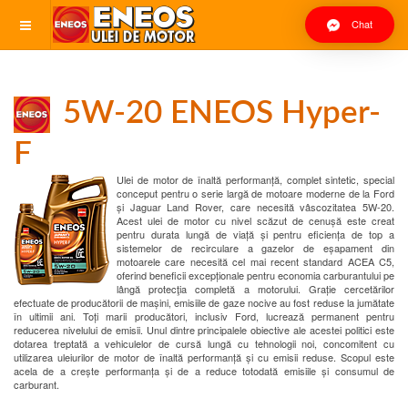
Chat
5W-20 ENEOS Hyper-
F
Ulei de motor de înaltă performanță, complet sintetic, special
conceput pentru o serie largă de motoare moderne de la Ford
și Jaguar Land Rover, care necesită vâscozitatea 5W-20.
Acest ulei de motor cu nivel scăzut de cenușă este creat
pentru durata lungă de viață și pentru eficiența de top a
sistemelor de recirculare a gazelor de eșapament din
motoarele care necesită cel mai recent standard ACEA C5,
oferind beneficii excepționale pentru economia carburantului pe
lângă protecţia completă a motorului. Grație cercetărilor
efectuate de producătorii de mașini, emisiile de gaze nocive au fost reduse la jumătate
în ultimii ani. Toți marii producători, inclusiv Ford, lucrează permanent pentru
reducerea nivelului de emisii. Unul dintre principalele obiective ale acestei politici este
dotarea treptată a vehiculelor de cursă lungă cu tehnologii noi, concomitent cu
utilizarea uleiurilor de motor de înaltă performanță și cu emisii reduse. Scopul este
acela de a crește performanța și de a reduce totodată emisiile și consumul de
carburant.