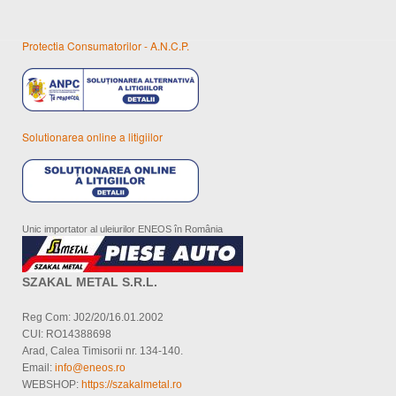
Protectia Consumatorilor - A.N.C.P.
Solutionarea online a litigiilor
Unic importator al uleiurilor ENEOS în România
SZAKAL METAL S.R.L.
Reg Com: J02/20/16.01.2002
CUI: RO14388698
Arad, Calea Timisorii nr. 134-140.
Email:
info@eneos.ro
WEBSHOP:
https://szakalmetal.ro