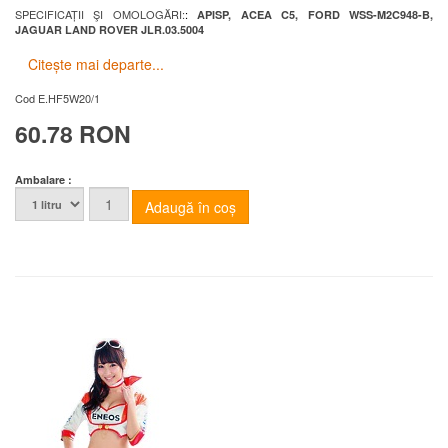
SPECIFICAȚII ŞI OMOLOGĂRI:
:
APISP, ACEA C5, FORD WSS-M2C948-B,
JAGUAR LAND ROVER JLR.03.5004
Citește mai departe...
Cod
E.HF5W20/1
60.78 RON
Ambalare :