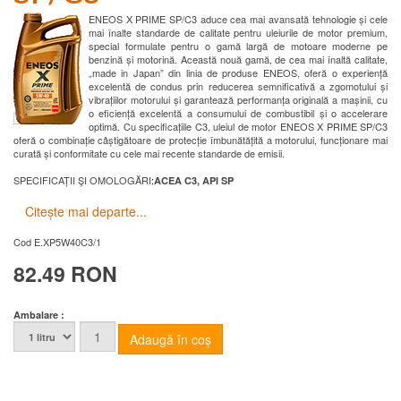
ENEOS X PRIME SP/C3 aduce cea mai avansată tehnologie și cele
mai înalte standarde de calitate pentru uleiurile de motor premium,
special formulate pentru o gamă largă de motoare moderne pe
benzină și motorină. Această nouă gamă, de cea mai înaltă calitate,
„made in Japan” din linia de produse ENEOS, oferă o experiență
excelentă de condus prin reducerea semnificativă a zgomotului și
vibrațiilor motorului și garantează performanța originală a mașinii, cu
o eficiență excelentă a consumului de combustibil și o accelerare
optimă. Cu specificațiile C3, uleiul de motor ENEOS X PRIME SP/C3
oferă o combinație câștigătoare de protecție îmbunătățită a motorului, funcționare mai
curată și conformitate cu cele mai recente standarde de emisii.
SPECIFICAȚII ŞI OMOLOGĂRI
:
ACEA C3, API
SP
Citește mai departe...
Cod
E.XP5W40C3/1
82.49 RON
Ambalare :