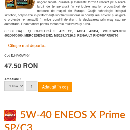
ungere rapidă, durabilă și stabilitate termică ridicată pe o scară
largă de temperatură în vehiculele marilor producători de
motoare de mașini din Europa. Grație tehnologiei integral
sintetice, eclipsează în performanță lubrifianții minerali în condiții mai severe și asigură
o protecție remarcabilă în orice condiții de drum, la deplasarea prin oraș sau pe
autostradă. Recomandat pentru motoarele multivalvă și turbo.
SPECIFICAȚII ŞI OMOLOGĂRI:
API SP, ACEA A3/B4, VOLKSWAGEN
50200/50500, MERCEDES-BENZ: MB229.3/226.5, RENAULT RN0700/ RN0710
Citește mai departe...
Cod
E.HFA5W40/1
47.50 RON
Ambalare :
5W-40 ENEOS X Prime
SP/C3