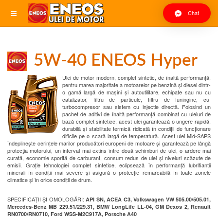
Chat
5W-40 ENEOS Hyper
Ulei de motor modern, complet sintetic, de înaltă performanță,
pentru marea majoritate a motoarelor pe benzină și diesel dintr-
o gamă largă de mașini și autoutilitare, echipate sau nu cu
catalizator, filtru de particule, filtru de funingine, cu
turbocompresor sau sistem cu injecție directă. Folosind un
pachet de aditivi de înaltă performanță combinat cu uleiuri de
bază complet sintetice, acest ulei garantează o ungere rapidă,
durabilă și stabilitate termică ridicată în condiții de funcționare
dificile pe o scară largă de temperatură. Acest ulei Mid-SAPS
îndeplinește cerințele marilor producători europeni de motoare și garantează pe lângă
protecţia motorului, un interval mai extins între două schimburi de ulei, o ardere mai
curată, economie sporită de carburant, consum redus de ulei și niveluri scăzute de
emisii. Grație tehnologiei complet sintetice, eclipsează în performanță lubrifianții
minerali în condiții mai severe și asigură o protecție remarcabilă în toate zonele
climatice și în orice condiții de drum.
SPECIFICAȚII ŞI OMOLOGĂRI:
API SN, ACEA C3, Volkswagen VW 505.00/505.01,
Mercedes-Benz MB 229.51/229.31, BMW LongLife LL-04, GM Dexos 2, Renault
RN0700/RN0710, Ford WSS-M2C917A, Porsche A40