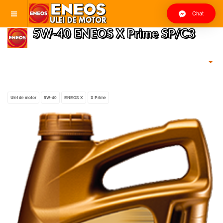
Chat
5W-40 ENEOS X Prime SP/C3
Ulei de motor
5W-40
ENEOS X
X Prime