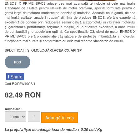
ENEOS X PRIME SP/C3 aduce cea mai avansată tehnologie și cele mai înalte
standarde de calitate pentru uleiurile de motor premium, special formulate pentru o
gamă largă de motoare moderne pe benzină și motorină. Această nouă gamă, de cea
mai înaltă calitate, „made in Japan” din linia de produse ENEOS, oferă o experiență
excelentă de condus prin reducerea semnificativă a zgomotului și vibrațiilor motorului
și garantează performanța originală a mașinii, cu o eficiență excelentă a consumului
de combustibil și o accelerare optimă. Cu specificațiile C3, uleiul de motor ENEOS X
PRIME SP/C3 oferă o combinație câștigătoare de protecție îmbunătățită a motorului,
funcționare mai curată și conformitate cu cele mai recente standarde de emisii.
SPECIFICAȚII ŞI OMOLOGĂRI
:
ACEA C3, API
SP
PDS
f
Share
Cod
E.XP5W40C3/1
82.49 RON
Ambalare :
La prețul afișat se adaugă taxa de mediu + 0,30 Lei / Kg