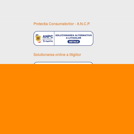
Protectia Consumatorilor - A.N.C.P.
Solutionarea online a litigiilor
Unic importator al uleiurilor ENEOS în România
SZAKAL METAL S.R.L.
Reg Com: J02/20/16.01.2002
CUI: RO14388698
Arad, Calea Timisorii nr. 134-140.
Email:
info@eneos.ro