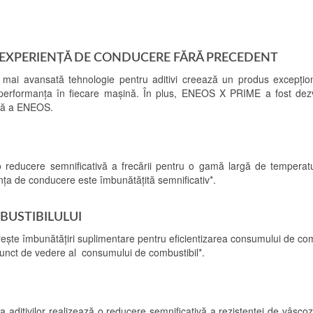
O EXPERIENȚĂ DE CONDUCERE FĂRĂ PRECEDENT
a mai avansată tehnologie pentru aditivi creează un produs excepțio
 performanța în fiecare mașină. În plus, ENEOS X PRIME a fost dezv
ică a ENEOS.
 o reducere semnificativă a frecării pentru o gamă largă de temperat
ența de conducere este îmbunătățită semnificativ*.
BUSTIBILULUI
te îmbunătățiri suplimentare pentru eficientizarea consumului de com
unct de vedere al consumului de combustibil*.
 aditivilor realizează o reducere semnificativă a rezistenței de
vâscoz