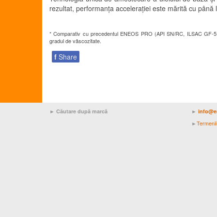
rezultat, performanța accelerației este mărită cu până 
* Comparativ cu precedentul ENEOS PRO (API SN/RC, ILSAC GF-5,
gradul de
vâscozitate
.
f
Share
► Căutare după marcă
►
info@e
Termenii 
►