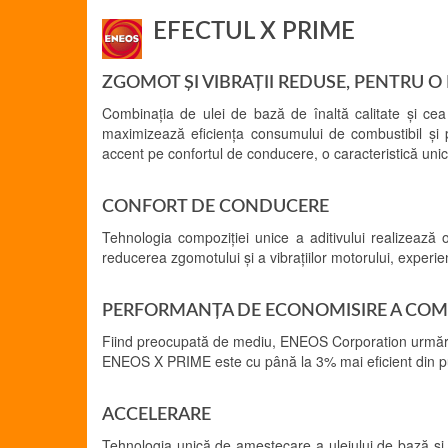
EFECTUL X PRIME
ZGOMOT ȘI VIBRAȚII REDUSE, PENTRU 
Combinația de ulei de bază de înaltă calitate și ce
maximizează eficiența consumului de combustibil și
accent pe confortul de conducere, o caracteristică un
CONFORT DE CONDUCERE
Tehnologia compoziției unice a aditivului realizează
reducerea zgomotului și a vibrațiilor motorului, experi
PERFORMANȚA DE ECONOMISIRE A COM
Fiind preocupată de mediu, ENEOS Corporation urmăreș
ENEOS X PRIME este cu până la 3% mai eficient din p
ACCELERARE
Tehnologia unică de amestecare a uleiului de bază și a