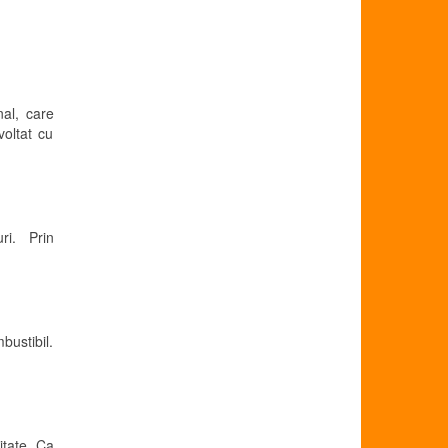
nal, care
oltat cu
uri. Prin
bustibil.
itate
. Ca