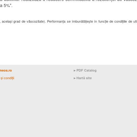
la 5%*.
 același grad de
vâscozitate
). Performanța se îmbunătățește în funcție de condițiile de uti
neos.ro
►
PDF Catalog
şi condiţii
►
Hartă site