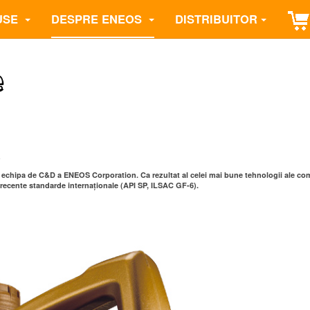
USE
DESPRE ENEOS
DISTRIBUITOR
e
 echipa de C&D a ENEOS Corporation. Ca rezultat al celei mai bune tehnologii ale co
recente standarde internaționale (API SP, ILSAC GF-6).