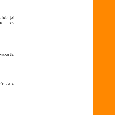
ficienței
 cu 0,03%
combustia
 Pentru a