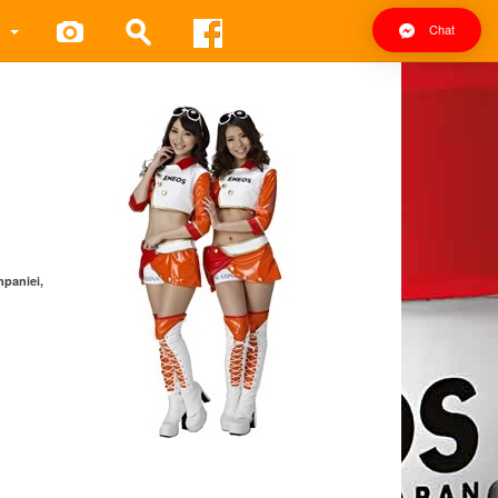
Chat
mpaniei,