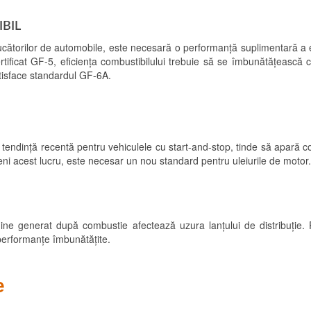
BIL
cătorilor de automobile, este necesară o performanță suplimentară a e
rtificat GF-5, eficiența combustibilului trebuie să se îmbunătățească
tisface standardul GF-6A.
 o tendință recentă pentru vehiculele cu start-and-stop, tinde să apară 
ni acest lucru, este necesar un nou standard pentru uleiurile de motor.
gine generat după combustie afectează uzura lanțului de distribuție.
performanțe îmbunătățite.
e