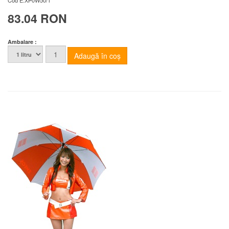
Cod
E.XP0W50/1
83.04 RON
Ambalare :