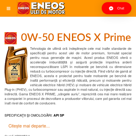
Chat
0W-50 ENEOS X Prime
Tehnologia de ultimă oră îndeplinește cele mai înalte standarde de
specificații pentru acest ulei de motor premium, formulat special
pentru noua generație de mașini. Acest produs ENEOS oferă o
accelerație îmbunătățită și asigură protecție împotriva arderii
necorespunzătoare LSPI în motoarele pe benzină cu dimensiune
redusă cu turbocompresor cu injecție directă. Fiind vârful de gamă al
ENEOS, acesta e proiectat pentru toate motoarele pe benzină de
înaltă performanță și eficiență ridicată, precum și motoarele pentru
vehicule electrice hibrid (HEV) și motoare de vehicule electrice hibrid
Plug-in (PHEV), cu turbocompresor sau aspirate în mod natural, cu injecție directă sau
indirectă. Gama ENEOS X PRIME, „sângele auriu”, reprezintă cea mai mare realizare
a companiei în procesul de dezvoltare a produselor viitorului, care pot garanta cel mai
înalt nivel de confort de conducere.
SPECIFICAŢII ŞI OMOLOGĂRI:
API SP
Citește mai departe...