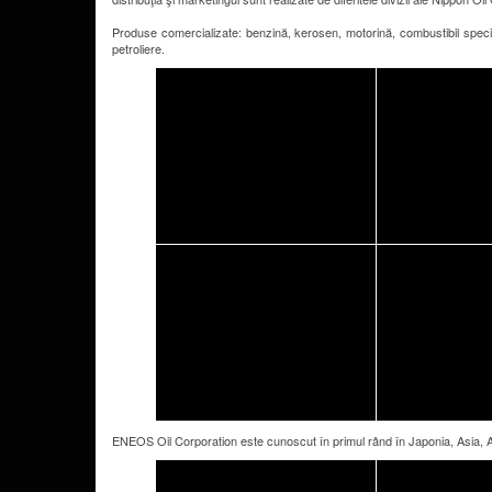
Produse comercializate: benzină, kerosen, motorină, combustibil special
petroliere.
ENEOS Oil Corporation este cunoscut în primul rând în Japonia, Asia, 