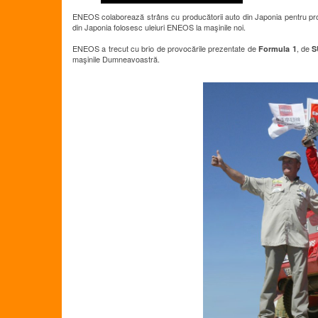
ENEOS colaborează strâns cu producătorii auto din Japonia pentru proie
din Japonia folosesc uleiuri ENEOS la maşinile noi.
ENEOS a trecut cu brio de provocările prezentate de
, de
Formula 1
S
maşinile Dumneavoastră.