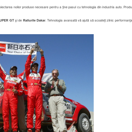
ctarea noilor produse necesare pentru a ţine pasul cu tehnologia din industria auto. Produc
şi de
. Tehnologia avansată vă ajută să scoateţi zilnic performanţ
UPER GT
Raliurile Dakar