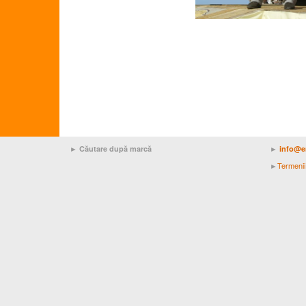
► Căutare după marcă
►
info@e
Termenii 
►