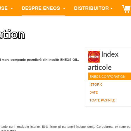
USE
DESPRE ENEOS
DISTRIBUITOR
tion
Index
i mare companie petrolieră din insulă:
ENEOS OIL
.
articole
ENEOS CORPORATION
ISTORIC
DATE
TOATE PAGINILE
te sunt realizate interior, fără firme şi parteneri independenţi. Cercetarea, extragerea,
il Corporation.