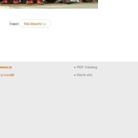
Înapoi
Mai departe >>
neos.ro
►
PDF Catalog
şi condiţii
►
Hartă site