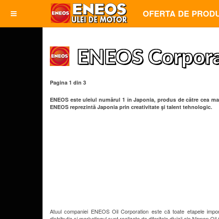
OFERTA DE PROD
ENEOS Corpora
Pagina 1 din 3
ENEOS este uleiul numărul 1 în Japonia
, produs de către cea ma
ENEOS reprezintă Japonia prin creativitate şi talent tehnologic.
Atuul companiei ENEOS Oil Corporation este că toate etapele importan
distribuţia şi marketingul sunt realizate de diferitele divizii ale Nippon O