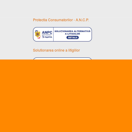
Protectia Consumatorilor - A.N.C.P.
Solutionarea online a litigiilor
Unic importator al uleiurilor ENEOS în România
SZAKAL METAL S.R.L.
Reg Com: J02/20/16.01.2002
CUI: RO14388698
Arad, Calea Timisorii nr. 134-140.
Email:
info@eneos.ro