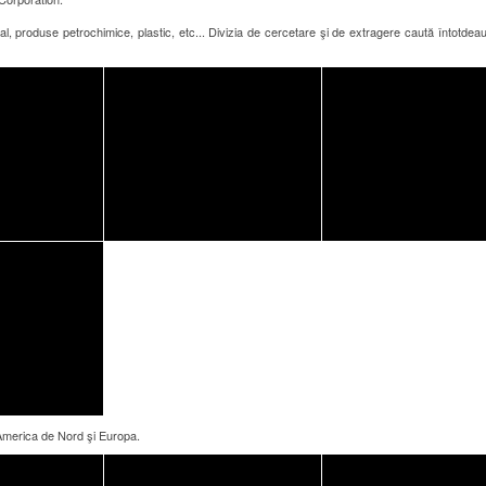
, produse petrochimice, plastic, etc... Divizia de cercetare şi de extragere caută întotdeau
America de Nord şi Europa.