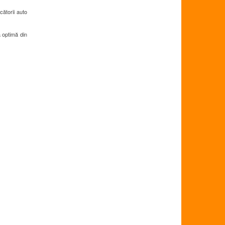
ătorii auto
a optimă din