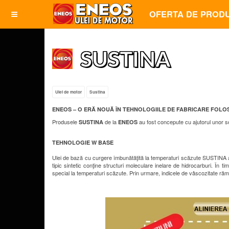
OFERTA DE PROD
SUSTINA
Ulei de motor
Sustina
ENEOS – O ERĂ NOUĂ ÎN TEHNOLOGIILE DE FABRICARE FOLOS
Produsele
de la
au fost concepute cu ajutorul unor sol
SUSTINA
ENEOS
TEHNOLOGIE W BASE
Ulei de bază cu curgere îmbunătăţită la temperaturi scăzute SUSTINA a f
tipic sintetic conţine structuri moleculare inelare de hidrocarburi. În t
special la temperaturi scăzute. Prin urmare, indicele de vâscozitate rămâ