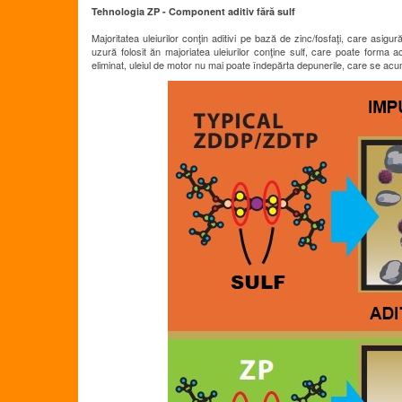
Tehnologia ZP - Component aditiv fără sulf
Majoritatea uleiurilor conţin aditivi pe bază de zinc/fosfaţi, care asigur
uzură folosit ăn majoriatea uleiurilor conţine sulf, care poate forma a
eliminat, uleiul de motor nu mai poate îndepărta depunerile, care se ac