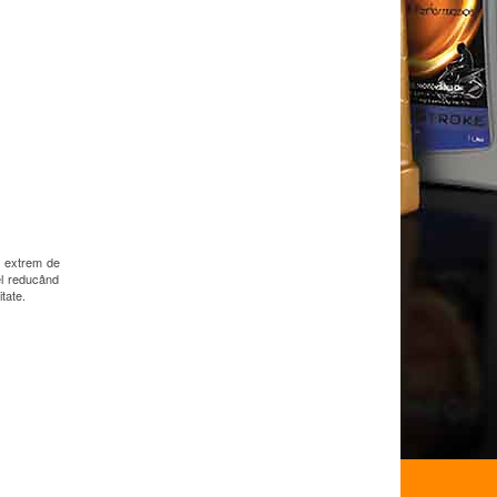
e extrem de
fel reducând
tate.