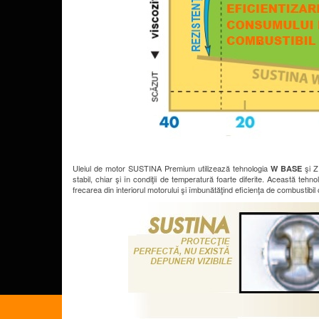
Uleiul de motor SUSTINA Premium utilizează tehnologia
şi Z
W BASE
stabil, chiar şi în condiţii de temperatură foarte diferite. Această te
frecarea din interiorul motorului şi îmbunătăţind eficienţa de combustibi