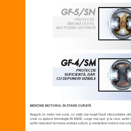
MENŢINE MOTORUL ÎN STARE CURATĂ
Asigură un motor mai curat, cu viaţă mai lungă Dacă vâscozitatea ule
creat cu ajutorul tehnologiei W BASE, curge mai uşor şi la rece, astfe
astfel reducând formarea acidului sulfuric şi menţinând motorul mai curat