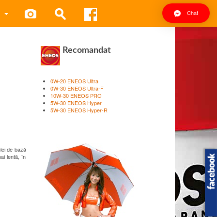
Chat
Recomandat
0W-20 ENEOS Ultra
0W-30 ENEOS Ultra-F
10W-30 ENEOS PRO
5W-30 ENEOS Hyper
5W-30 ENEOS Hyper-R
lei de bază
ai lentă, în