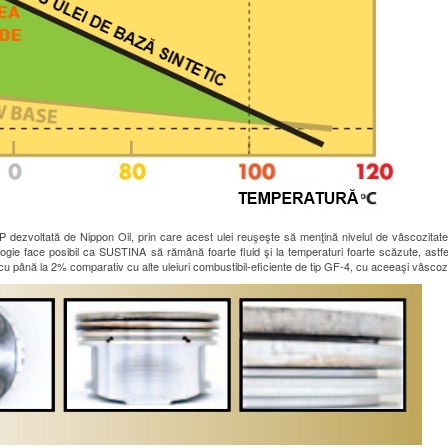
P dezvoltată de Nippon Oil, prin care acest ulei reuşeşte să menţină nivelul de vâscozitat
hnologie face posibil ca SUSTINA să rămână foarte fluid şi la temperaturi foarte scăzute, ast
l cu până la 2% comparativ cu alte uleiuri combustibil-eficiente de tip GF-4, cu aceeaşi vâscozi