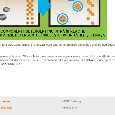
 fără sulf. Lipsa sulfului şi a acizilor care apar ca şi produse secundare previne degradarea
l porneşte la rece. Vâscozitatea prea mare poate agrava uzura motorului în condiţii de fun
n aceste condiţii extreme. ENEOS recomandă folosirea uleiurilor SUSTINA în orice tip de 
duselor SUSTINA.
neos.ro
►
PDF Catalog
şi condiţii
►
Hartă site