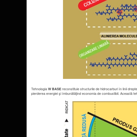
Tehnologia
reconstituie structurile de hidrocarburi în linii drep
W BASE
pierderea energiei şi îmbunătăţind economia de combustibil. Această teh