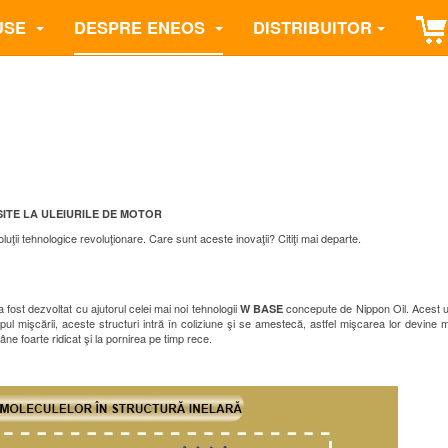
USE
DESPRE ENEOS
DISTRIBUITOR
ITE LA ULEIURILE DE MOTOR
uţii tehnologice revoluţionare. Care sunt aceste inovaţii? Citiţi mai departe.
ost dezvoltat cu ajutorul celei mai noi tehnologii
concepute de Nippon Oil. Acest u
W BASE
impul mişcării, aceste structuri intră în coliziune şi se amestecă, astfel mişcarea lor devine m
ne foarte ridicat şi la pornirea pe timp rece.