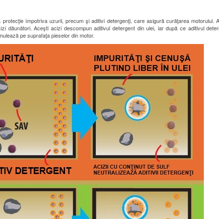
ă protecţie împotriva uzurii, precum şi aditivi detergenţi, care asigură curăţarea motorului. Ad
cizi dăunători. Aceşti acizi descompun aditivul detergent din ulei, iar după ce aditivul dete
umulează pe suprafaţa pieselor din motor.