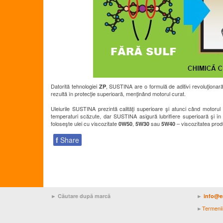
Datorită tehnologiei
, SUSTINA are o formulă de aditivi revoluţionară,
ZP
rezultă în protecţie superioară, menţinând motorul curat.
Uleiurile SUSTINA prezintă calităţi superioare şi atunci când motoru
temperaturi scăzute, dar SUSTINA asigură lubrifiere superioară şi î
foloseşte ulei cu viscozitate
,
sau
– viscozitatea pro
0W50
5W30
5W40
f
Share
► Căutare după marcă
►
info@e
Termenii 
►