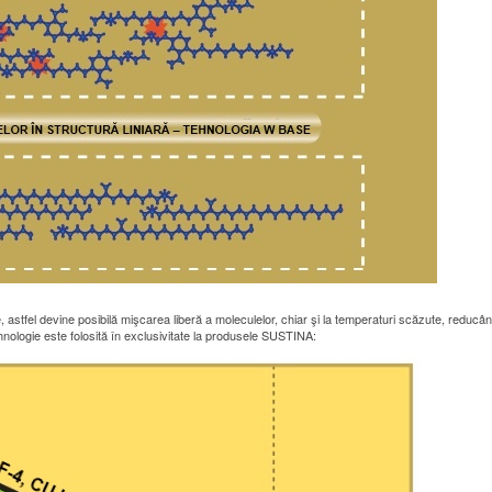
te, astfel devine posibilă mişcarea liberă a moleculelor, chiar şi la temperaturi scăzute, reducâ
nologie este folosită în exclusivitate la produsele SUSTINA: