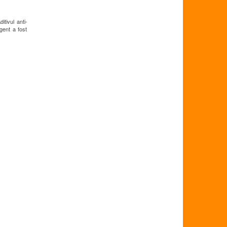
itivul anti-
rgent a fost