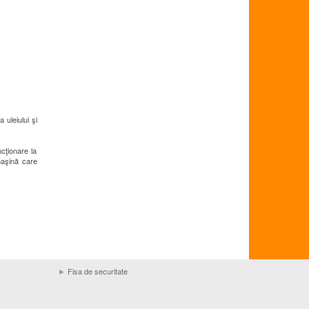
 uleiului şi
cţionare la
maşină care
►
Fisa de securitate