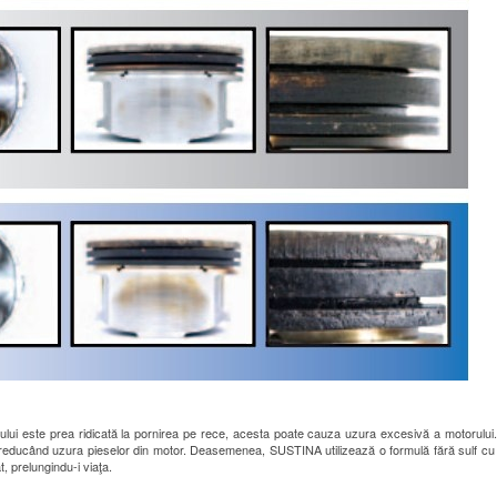
iului este prea ridicată la pornirea pe rece, acesta poate cauza uzura excesivă a motorulu
l reducând uzura pieselor din motor. Deasemenea, SUSTINA utilizează o formulă fără sulf cu a
, prelungindu-i viaţa.