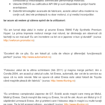
combustibil şi îmbunătăţesc semnificativ performanţa motorului.
Uleiurile ENEOS au calificativul API SM şi sunt disponibile la preţuri foarte
avantajoase.
Datorită tehnologiilor avansate de fabricare, aceste uleiuri ultra-moderne nu
conţin sulf, deci ele protejează nu doar motorul, ci şi mediul înconjurător.
Iar acum să vedem şi căteva opinii de la utilizatori:
“Eu am turnat deja uleiul în motor şi anume Eneos 5W40 Fully Synthetic Premium
Hyper. La prima impresie motorul merge mai rotund, iar dimineaţa am observat că
tacheţii nu se mai aud! Eu am încredere ca tot ce e japonez e bun şi durabil!” (sursa:
http://vwforum.promotor.ro
)
“Excelent din ce ştiu. Eu am folosit pt. cutia de viteze şi diferenţial: funcţionează
perfect” (sursa:
http://www.automarket.ro
)
“Folosesc uleiul de la ultima schimbare (feb 2011) şi maşina merge perfect. Am o
Corolla 2004, am acasă şi uleiul pt cutie, tot Eneos, automată, dar cei de la service au
spus că nu este nevoie. Mai se spune că uleiul Eneos este uleiul folosit de Toyota
când maşinile pleacă din fabrică.” (sursa:
http://www.4tuning.ro
)
“Eu urmăresc campionatul Japonez de GT. Există acolo maşini care merg pe Motul,
Mobil şi Eneos. Dacă monştrii ăia merg cu Eneos, tre să fie ulei. Acum am Motul şi în 2
săptămâni urmează Eneos. Am şi prieteni care-l folosesc deja în maşini cu multe turaţii
pe ceas. De la toţi aceeaşi părere - excelent! (sursa:
http://www.4tuning.ro
)