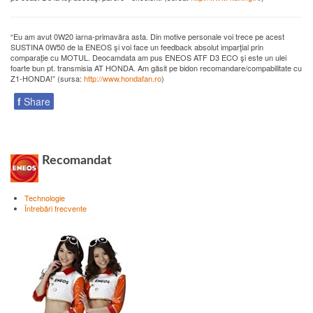
“Eu am avut 0W20 iarna-primavăra asta. Din motive personale voi trece pe acest
SUSTINA 0W50 de la ENEOS şi voi face un feedback absolut imparţial prin
comparaţie cu MOTUL. Deocamdata am pus ENEOS ATF D3 ECO şi este un ulei
foarte bun pt. transmisia AT HONDA. Am găsit pe bidon recomandare/compabilitate cu
Z1-HONDA!” (sursa:
http://www.hondafan.ro
)
f
Share
Recomandat
Technologie
Întrebări frecvente