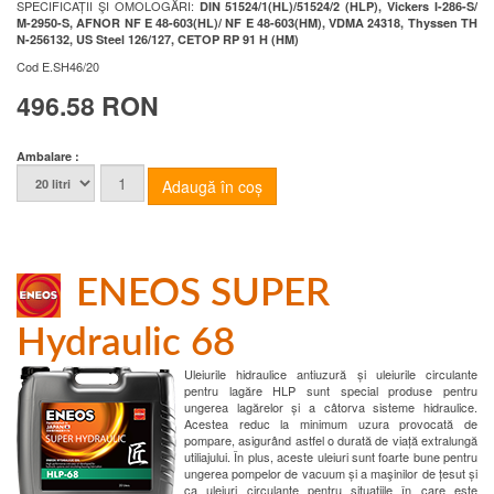
SPECIFICAȚII ŞI OMOLOGĂRI:
DIN 51524/1(HL)/51524/2 (HLP), Vickers I-286-S/
M-2950-S, AFNOR NF E 48-603(HL)/ NF E 48-603(HM), VDMA 24318, Thyssen TH
N-256132, US Steel 126/127, CETOP RP 91 H (HM)
Cod
E.SH46/20
496.58 RON
Ambalare :
ENEOS SUPER
Hydraulic 68
Uleiurile hidraulice antiuzură și uleiurile circulante
pentru lagăre HLP sunt special produse pentru
ungerea lagărelor și a câtorva sisteme hidraulice.
Acestea reduc la minimum uzura provocată de
pompare, asigurând astfel o durată de viață extralungă
utiliajului. În plus, aceste uleiuri sunt foarte bune pentru
ungerea pompelor de vacuum și a maşinilor de țesut și
ca uleiuri circulante pentru situațiile în care este