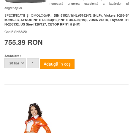
necesară ungerea excelentă a lagărelor și
angrenajelor.
SPECIFICAȚII ŞI OMOLOGĂRI:
DIN 51524/1(HL)/51524/2 (HLP), Vickers I-286-S/
M-2950-S, AFNOR NF E 48-603(HL)/ NF E 48-603(HM), VDMA 24318, Thyssen TH
N-256132, US Steel 126/127, CETOP RP 91 H (HM)
Cod
E.SH68/20
755.39 RON
Ambalare :