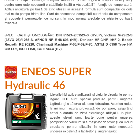
pentru care este necesară o stabilitate înaltă a vâscozității în funcție de temperatură.
Aditivii antiuzură pe bază de zinc utilizați în această formulă sunt compatibili cu cele
mai multe pompe hidraulice. Sunt de asemenea compatibili cu tot felul de componente
și vopsele impermeabile, ce nu sunt în mod normal afectate de uleiurile cu bază
minerală.
SPECIFICAȚII ŞI OMOLOGĂRI:
DIN 51524-2/51524-3 (HVLP), Vickers M-2952-S
(35VQ 25)/I-286-S, AFNOR NF E 48-603 (HM), Denison HF-0/HF-1/HF-2, Bosch
Rexroth RE 90220, Cincinnati Machine P-68/P-69/P-70, ASTM D 6158 Type HV,
GM LS2, ISO 11158, ISO 6743-4 (HV)
ENEOS SUPER
Hydraulic 46
Uleiurile hidraulice antiuzură și uleiurile circulante pentru
lagăre HLP sunt special produse pentru ungerea
lagărelor și a câtorva sisteme hidraulice. Acestea reduc
la minimum uzura provocată de pompare, asigurând
astfel o durată de viață extralungă utiliajului. În plus,
aceste uleiuri sunt foarte bune pentru ungerea
pompelor de vacuum și a maşinilor de țesut și ca uleiuri
circulante pentru situațiile în care este necesară
ungerea excelentă a lagărelor și angrenajelor.