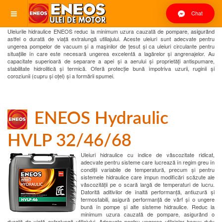
Chat
Uleiurile hidraulice ENEOS reduc la minimum uzura cauzată de pompare, asigurând
astfel o durată de viață extralungă utiliajului. Aceste uleiuri sunt adecvate pentru
ungerea pompelor de vacuum și a maşinilor de țesut și ca uleiuri circulante pentru
situațiile în care este necesară ungerea excelentă a lagărelor și angrenajelor. Au
capacitate superioară de separare a apei și a aerului și proprietăți antispumare,
stabilitate hidrolitică și termică. Oferă protecție bună împotriva uzurii, ruginii și
coroziunii (cupru și oțel) și a formării spumei.
ENEOS Hydraulic
HVLP 32/46/68
Uleiuri hidraulice cu indice de vâscozitate ridicat,
adecvate pentru sisteme care lucrează în regim greu în
condiții variabile de temperatură, precum și pentru
sistemele hidraulice care impun modificări scăzute ale
vâscozității pe o scară largă de temperaturi de lucru.
Datorită aditivilor de înaltă performanță, antiuzură și
termostabili, asigură performanță de vârf și o ungere
bună în pompe și alte sisteme hidraulice. Reduc la
minimum uzura cauzată de pompare, asigurând o
durată de viață extralungă utiliajului. Adecvate pentru ungerea utilajelor heavy duty