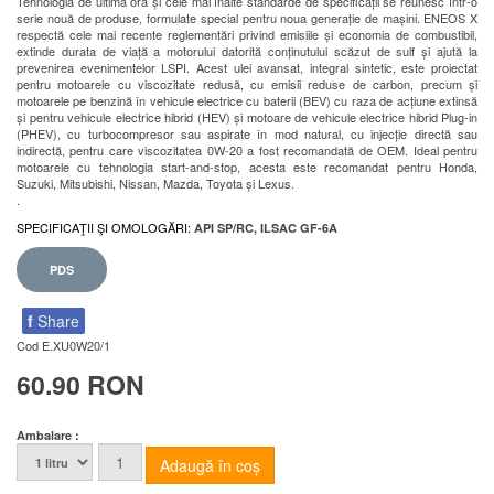
Tehnologia de ultimă oră și cele mai înalte standarde de specificații se reunesc într-o
serie nouă de produse, formulate special pentru noua generație de mașini. ENEOS X
respectă cele mai recente reglementări privind emisiile și economia de combustibil,
extinde durata de viață a motorului datorită conținutului scăzut de sulf și ajută la
prevenirea evenimentelor LSPI. Acest ulei avansat, integral sintetic, este proiectat
pentru motoarele cu viscozitate redusă, cu emisii reduse de carbon, precum și
motoarele pe benzină în vehicule electrice cu baterii (BEV) cu raza de acțiune extinsă
și pentru vehicule electrice hibrid (HEV) și motoare de vehicule electrice hibrid Plug-in
(PHEV), cu turbocompresor sau aspirate în mod natural, cu injecție directă sau
indirectă, pentru care viscozitatea 0W-20 a fost recomandată de OEM. Ideal pentru
motoarele cu tehnologia start-and-stop, acesta este recomandat pentru Honda,
Suzuki, Mitsubishi, Nissan, Mazda, Toyota și Lexus.
.
SPECIFICAŢII ŞI OMOLOGĂRI:
API SP/RC, ILSAC GF-6A
PDS
f
Share
Cod
E.XU0W20/1
60.90 RON
Ambalare :