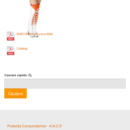
ENEOS fisa de securitate
Catalog
Cautare rapida :
Cautare
Protectia Consumatorilor - A.N.C.P.