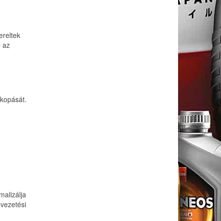
ereltek
ő az
kopását.
malizálja
vezetési