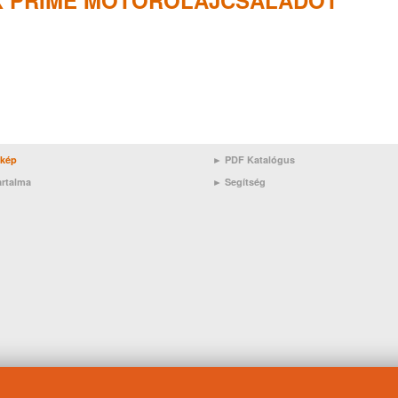
X PRIME MOTOROLAJCSALÁDOT
rkép
► PDF Katalógus
artalma
►
Segítség