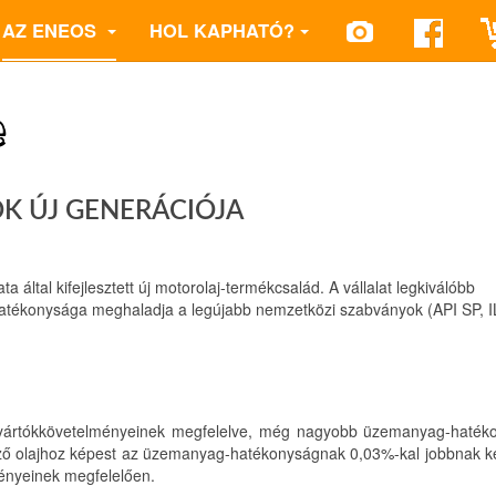
AZ ENEOS
HOL KAPHATÓ?
e
OK ÚJ GENERÁCIÓJA
al kifejlesztett új motorolaj-termékcsalád. A vállalat legkiválóbb
tékonysága meghaladja a legújabb nemzetközi szabványok (API SP, 
gyártókkövetelményeinek megfelelve, még nagyobb üzemanyag-haték
ő olajhoz képest az üzemanyag-hatékonyságnak 0,03%-kal jobbnak kel
ényeinek megfelelően.