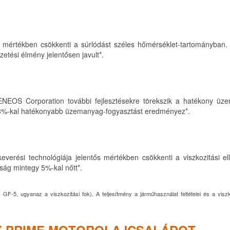
ős mértékben csökkenti a súrlódást széles hőmérséklet-tartományban.
etési élmény jelentősen javult*.
NEOS Corporation további fejlesztésekre törekszik a hatékony üz
3%-kal hatékonyabb üzemanyag-fogyasztást eredményez*.
verési technológiája jelentős mértékben csökkenti a viszkozitási ell
ág mintegy 5%-kal nőtt*.
5, ugyanaz a viszkozitási fok). A teljesítmény a járműhasználat feltételei és a viszk