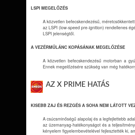
LSPI MEGELŐZÉS
A közvetlen befecskendezésű, méretcsökkentett 
az LSPI (low-speed pre-ignition) rendellenes é
LSPI jelenségtől.
A VEZÉRMŰLÁNC KOPÁSÁNAK MEGELŐZÉSE
A közvetlen befecskendezésű motorban a gyúj
Ennek megelőzésére szükség van még hatékony
AZ X PRIME HATÁS
KISEBB ZAJ ÉS REZGÉS A SOHA NEM LÁTOTT V
A csúcsminőségű alapolaj és a legfejlettebb adal
az üzemanyag-hatékonyságot és a teljesítmén
kényelem figyelembevételével fejlesztették ki, 