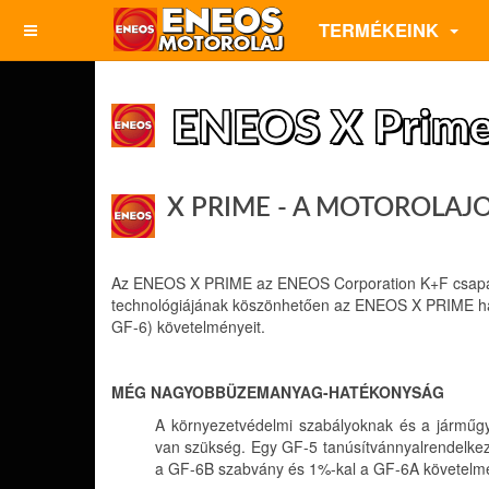
TERMÉKEINK
ENEOS X Prim
X PRIME - A MOTOROLAJ
Az ENEOS X PRIME az ENEOS Corporation K+F csapata ált
technológiájának köszönhetően az ENEOS X PRIME ha
GF-6) követelményeit.
MÉG NAGYOBBÜZEMANYAG-HATÉKONYSÁG
A környezetvédelmi szabályoknak és a jármű
van szükség. Egy GF-5 tanúsítvánnyalrendelkez
a GF-6B szabvány és 1%-kal a GF-6A követelm