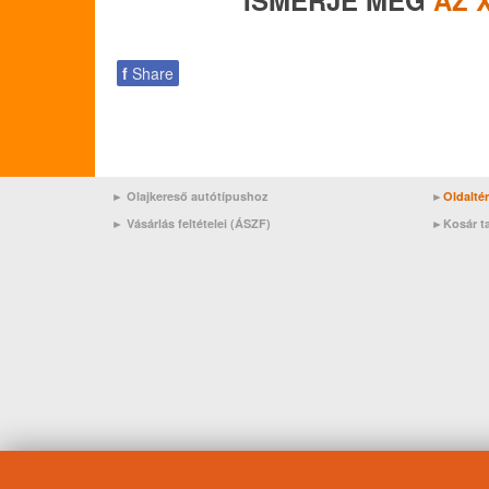
ISMERJE MEG
AZ 
f
Share
► Olajkereső autótípushoz
►
Oldalté
►
Vásárlás feltételei (ÁSZF)
►
Kosár t