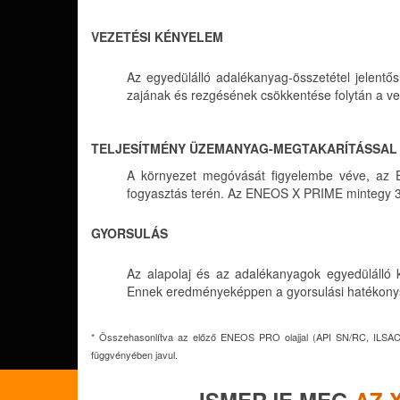
VEZETÉSI KÉNYELEM
Az egyedülálló adalékanyag
-összetétel jelent
zajának és rezgésének csökkentése folytán a vez
TELJESÍTMÉNY ÜZEMANYAG-MEGTAKARÍTÁSSAL
A környezet megóvását figyelembe véve, az E
fogyasztás terén. Az ENEOS X PRIME mintegy 
GYORSULÁS
Az alapolaj és az adalékanyagok egyedülálló ke
Ennek eredményeképpen a gyorsulási hatékonys
* Összehasonlítva az előző ENEOS PRO olajjal (API SN/RC, ILSAC GF-
függvényében javul.