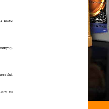
 A motor
emanyag-
enállást.
ozitási fok