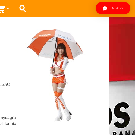
Kérdés?
ILSAC
onyságra
l lennie