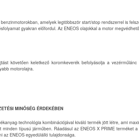
benzinmotorokban, amelyek legtöbbször start/stop rendszerrel is felsz
gésfolyamat gyakran előfordul. Az ENEOS olajokkal a motor megvédhet
tást követően keletkező koromkeverék befolyásolja a vezérműlánc 
abb motorolajra.
EZETÉSI MINŐSÉG ÉRDEKÉBEN
ékanyag-technológia kombinációjával kiváló termék jött létre, ami maxi
yt minden típusú járműben. Ráadásul az ENEOS X PRIME terméket a 
ami az ENEOS egyedülálló tulajdonsága.