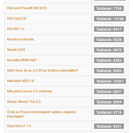
KIA Cee'd Facelift SW 2010
Találatok: 7748
KIA Ceed CD
Találatok: 10186
KIA RIO 1.4
Találatok: 8417
Mazda 6 automata
Találatok: 8529
Mazda CX-5
Találatok: 8975
Mazdába BMW olaj?
Találatok: 6462
Miért nincs 4L-es a 0-20-as Sustina motorolajból?
Találatok: 6563
Mitsubishi ASX 1.6
Találatok: 10301
Mitsubishi Lancer 2.0 motorolaj
Találatok: 5847
Nissan Almera Tino 2.2
Találatok: 8094
Önök az Eneos motorolajokat valóban Japanbol
Találatok: 5716
importaljak?
Opel Astra F 1.4
Találatok: 9241