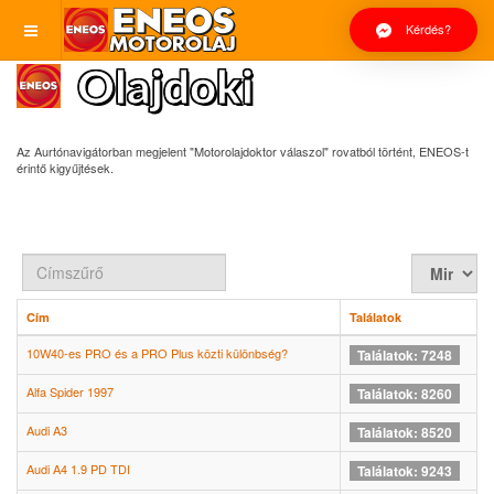
Kérdés?
Olajdoki
Az Aurtónavigátorban megjelent "Motorolajdoktor válaszol" rovatból történt, ENEOS-t
érintő kigyűjtések.
Címszűrő
Tételek
#
Cím
Találatok
10W40-es PRO és a PRO Plus közti különbség?
Találatok: 7248
Alfa Spider 1997
Találatok: 8260
Audi A3
Találatok: 8520
Audi A4 1.9 PD TDI
Találatok: 9243