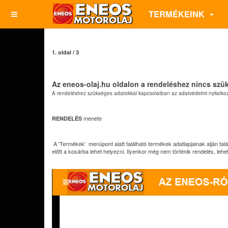
TERMÉKEINK
1. oldal / 3
Az eneos-olaj.hu oldalon a rendeléshez nincs szük
A rendeléshez szükséges adatokkal kapcsolatban az adatvédelmi nyilat
menete
RENDELÉS
A 'Termékek' menüpont alatt található termékek adatlapjainak alján tal
előtt a kosárba lehet helyezni. Ilyenkor még nem történik rendelés, lehe