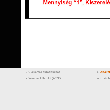
► Olajkereső autótípushoz
►
Oldalté
►
Vásárlás feltételei (ÁSZF)
►
Kosár t