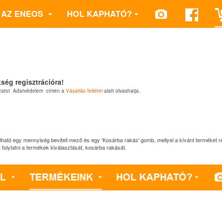
AZ ENEOS
HOL KAPHATÓ?
ség regisztrációra!
kozatot Adatvédelem címen a
Vásárlás feltétei
alatt olvashatja.
álható egy mennyiség beviteli mező és egy 'Kosárba rakás' gomb, mellyel a kívánt terméket 
t folytatni a termékek kiválasztását, kosárba rakását.