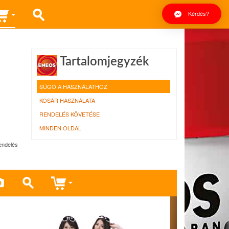
Kérdés?
Tartalomjegyzék
SÚGÓ A HASZNÁLATHOZ
KOSÁR HASZNÁLATA
RENDELÉS KÖVETÉSE
MINDEN OLDAL
rendelés