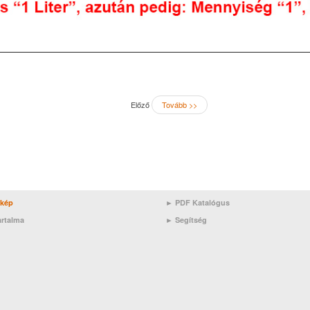
Előző
Tovább >>
rkép
► PDF Katalógus
artalma
►
Segítség