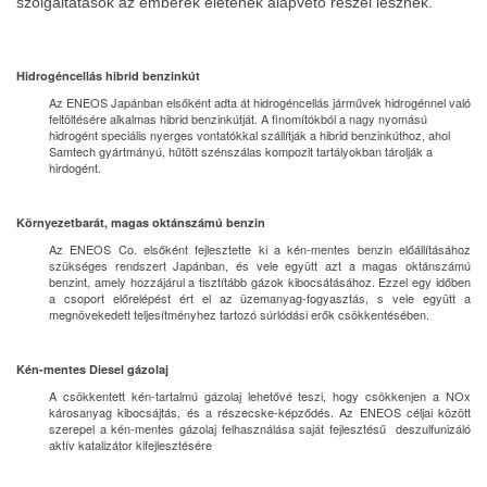
szolgáltatások az emberek életének alapvető részei lesznek.
Hidrogéncellás hibrid benzinkút
Az ENEOS Japánban elsőként adta át hidrogéncellás járművek hidrogénnel való
feltöltésére alkalmas hibrid benzinkútját. A finomítókból a nagy nyomású
hidrogént speciális nyerges vontatókkal szállítják a hibrid benzinkúthoz, ahol
Samtech gyártmányú, hűtött szénszálas kompozit tartályokban tárolják a
hirdogént.
Környezetbarát, magas oktánszámú benzin
Az ENEOS Co. elsőként fejlesztette ki a kén-mentes benzin előállításához
szükséges rendszert Japánban, és vele együtt azt a magas oktánszámú
benzint, amely hozzájárul a tisztítább gázok kibocsátásához. Ezzel egy időben
a csoport előrelépést ért el az üzemanyag-fogyasztás, s vele együtt a
megnövekedett teljesítményhez tartozó súrlódási erők csökkentésében.
Kén-mentes Diesel gázolaj
A csökkentett kén-tartalmú gázolaj lehetővé teszi, hogy csökkenjen a NOx
károsanyag kibocsájtás, és a részecske-képződés. Az ENEOS céljai között
szerepel a kén-mentes gázolaj felhasználása saját fejlesztésű deszulfunizáló
aktív katalizátor kifejlesztésére