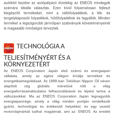
autóktól kezdve az autópályázó dízelekig az ENEOS mindegyik
számára ideális választás. Ezen kívül folyamatosan fejleszt
kiegészítő termékeket, mint a váltófolyadékok, a fék- és
tengelykapcsoló folyadékok, hűtőfolyadékok és fagyállók. Minden
terméket a legszigorúbb járműipari szabványok követelményeinél
is magasabb minőségre terveztek.
TECHNOLÓGIA A
TELJESÍTMÉNYÉRT ÉS A
KÖRNYEZETÉRT
Az ENEOS Corporation Japán első számú és energiaipari
vállalata, amely az egész világon kínálja termékeit és
energetikaimegoldásait. Az 1888-ban Tokióban Nippon Oil néven
alapított cég globális méretűvé nőtt a világ
energiaforrásainaktudatos felhasználásával és lépést tartva a
változásokkal. Ma az ENEOS Corporation Japán legnagyobb
energiaiparicége, amely a világ minden pontján rendelkezik
gyártó, technológiai és értékesítő helyekkel, és egy vezető
motorolajmárkát tudhat magáénak, ami az: ENEOS. Az eredeti