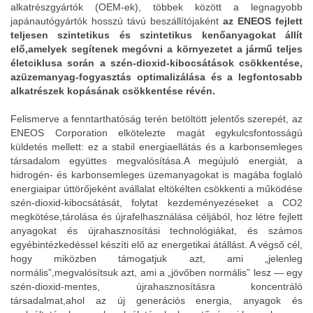
alkatrészgyártók (OEM-ek), többek között a legnagyobb
japánautógyártók hosszú távú beszállítójaként
az ENEOS fejlett
teljesen szintetikus és szintetikus kenőanyagokat állít
elő,amelyek segítenek megóvni a környezetet a jármű teljes
életciklusa során a szén-dioxid-kibocsátások csökkentése,
azüzemanyag-fogyasztás optimalizálása és a legfontosabb
alkatrészek kopásának csökkentése révén.
Felismerve a fenntarthatóság terén betöltött jelentős szerepét, az
ENEOS Corporation elkötelezte magát egykulcsfontosságú
küldetés mellett: ez a stabil energiaellátás és a karbonsemleges
társadalom együttes megvalósítása.A megújuló energiát, a
hidrogén- és karbonsemleges üzemanyagokat is magába foglaló
energiaipar úttörőjeként avállalat eltökélten csökkenti a működése
szén-dioxid-kibocsátását, folytat kezdeményezéseket a CO2
megkötése,tárolása és újrafelhasználása céljából, hoz létre fejlett
anyagokat és újrahasznosítási technológiákat, és számos
egyébintézkedéssel készíti elő az energetikai átállást. A végső cél,
hogy miközben támogatjuk azt, ami „jelenleg
normális”,megvalósítsuk azt, ami a „jövőben normális” lesz — egy
szén-dioxid-mentes, újrahasznosításra koncentráló
társadalmat,ahol az új generációs energia, anyagok és