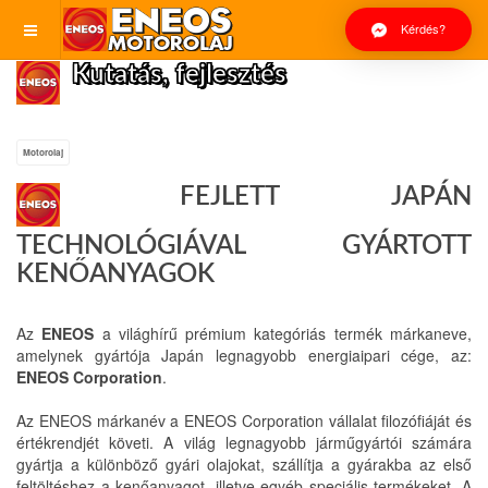
Kérdés?
Kutatás, fejlesztés
Motorolaj
FEJLETT JAPÁN
TECHNOLÓGIÁVAL GYÁRTOTT
KENŐANYAGOK
Az
ENEOS
a világhírű prémium kategóriás termék márkaneve,
amelynek gyártója Japán legnagyobb energiaipari cége, az:
ENEOS Corporation
.
Az ENEOS márkanév a ENEOS Corporation vállalat filozófiáját és
értékrendjét követi. A világ legnagyobb járműgyártói számára
gyártja a különböző gyári olajokat, szállítja a gyárakba az első
feltöltéshez a kenőanyagot, illetve egyéb speciális termékeket. A