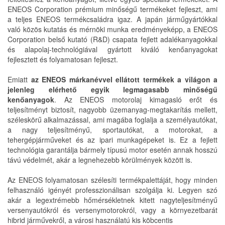
ENEOS Corporation prémium minőségű termékeket fejleszt, ami
a teljes ENEOS termékcsaládra igaz. A japán járműgyártókkal
való közös kutatás és mérnöki munka eredményeképp, a ENEOS
Corporation belső kutató (R&D) csapata fejlett adalékanyagokkal
és alapolaj-technológiával gyártott kiváló kenőanyagokat
fejlesztett és folyamatosan fejleszt.
Emiatt
az ENEOS márkanévvel ellátott termékek a világon a
jelenleg elérhető egyik legmagasabb minőségű
kenőanyagok
. Az ENEOS motorolaj kimagasló erőt és
teljesítményt biztosít, nagyobb üzemanyag-megtakarítás mellett,
széleskörű alkalmazással, ami magába foglalja a személyautókat,
a nagy teljesítményű, sportautókat, a motorokat, a
tehergépjárműveket és az ipari munkagépeket is. Ez a fejlett
technológia garantálja bármely típusú motor esetén annak hosszú
távú védelmét, akár a legnehezebb körülmények között is.
Az ENEOS folyamatosan szélesíti termékpalettáját, hogy minden
felhasználó igényét professzionálisan szolgálja ki. Legyen szó
akár a legextrémebb hőmérsékletnek kitett nagyteljesítményű
versenyautókról és versenymotorokról, vagy a környezetbarát
hibrid járművekről, a városi használatú kis köbcentis