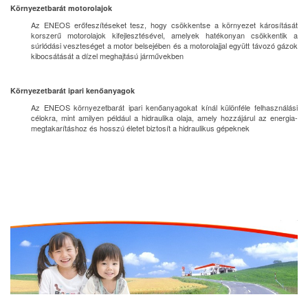
Környezetbarát motorolajok
Az ENEOS erőfeszítéseket tesz, hogy csökkentse a környezet károsítását
korszerű motorolajok kifejlesztésével, amelyek hatékonyan csökkentik a
súrlódási veszteséget a motor belsejében és a motorolajjal együtt távozó gázok
kibocsátását a dízel meghajtású járművekben
Környezetbarát ipari kenőanyagok
Az ENEOS környezetbarát ipari kenőanyagokat kínál különféle felhasználási
célokra, mint amilyen például a hidraulika olaja, amely hozzájárul az energia-
megtakarításhoz és hosszú életet biztosít a hidraulikus gépeknek