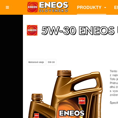
PRODUKTY
E
5W-30 ENEOS 
Motorové oleje
5W-30
Tento 
z naj
Toto j
Pridru
dlhú ž
s vys
znížen
Špecif