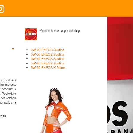
Podobné výrobky
0W-20 ENEOS Sustina
0W-50 ENEOS Sustina
5W-30 ENEOS Sustina
5W-40 ENEOS Sustina
5W-30 ENEOS X Prime
 sú jedným
onu motora.
y produkt s
.
Poskytuje
 viskozitou
bu paliva a
2FE)