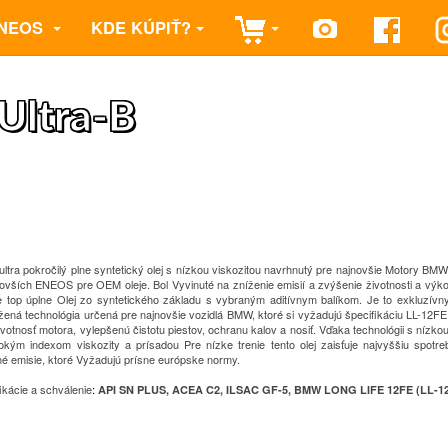
NEOS
KDE KÚPIŤ?
Ultra-B
ultra pokročilý plne syntetický olej s nízkou viskozitou navrhnutý pre najnovšie
Motory BMW
novších ENEOS pre OEM oleje.
Bol
Vyvinuté na zníženie emisií a zvýšenie životnosti a výk
e top úplne
Olej zo syntetického základu s vybraným aditívnym balíkom.
Je to exkluzívn
žená technológia určená pre najnovšie vozidlá BMW, ktoré si vyžadujú špecifikáciu LL-12FE
ivotnosť motora, vylepšenú čistotu piestov, ochranu kalov a
nosiť.
Vďaka technológii s nízkou
okým indexom viskozity a prísadou
Pre nízke trenie tento olej zaisťuje najvyššiu spotre
é emisie, ktoré
Vyžadujú prísne európske normy.
ikácie a schválenie
:
API SN PLUS, ACEA C2, ILSAC GF-5, BMW LONG LIFE 12FE (LL-1