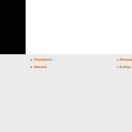
►
Distribútori
►
Sitema
►
Mazanie
►
E-shop