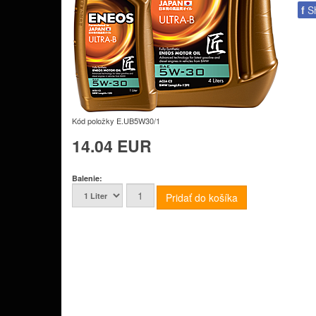
f
S
Kód položky
E.UB5W30/1
14.04 EUR
Balenie: