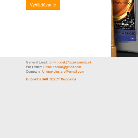
Vyhľadávanie
General Email:
tomy.hudak@szakalmetal.sk
For Order:
Office.szakal@gmail.com
Company:
Unique.plus.sro@gmail.com
Dubovica 360, 082 71 Dubovica