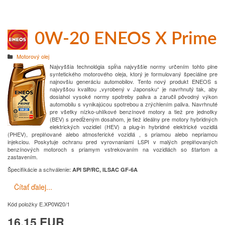
0W-20 ENEOS X Prime
Motorový olej
Najvyššia technológia spĺňa najvyššie normy určením tohto plne
syntetického motorového oleja, ktorý je formulovaný špeciálne pre
najnovšiu generáciu automobilov.
Tento nový produkt ENEOS s
najvyššou kvalitou „vyrobený v Japonsku“ je navrhnutý tak, aby
dosiahol vysoké normy spotreby paliva a zaručil pôvodný výkon
automobilu s vynikajúcou spotrebou a zrýchlením paliva.
Navrhnuté
pre všetky nízko-uhlíkové benzínové motory a tiež pre jednotky
(BEV) s predĺženým dosahom, je tiež ideálny pre motory hybridných
elektrických vozidiel (HEV) a plug-in hybridné elektrické vozidlá
(PHEV), preplňované alebo atmosferické vozidlá , s priamou alebo nepriamou
injekciou.
Poskytuje ochranu pred vyrovnaniami LSPI v malých preplňovaných
benzínových motoroch s priamym vstrekovaním na vozidlách so štartom a
zastavením.
Špecifikácie a schválenie
:
API SP/RC, ILSAC GF-6A
Čítať ďalej...
Kód položky
E.XP0W20/1
16.15 EUR