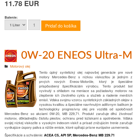
11.78 EUR
Balenie:
0W-20 ENEOS Ultra-M
Motorový olej
Tento úplný syntetický olej najnovšej generácie pre nové
motory Mercedes-Benz s nízkou viskozitou je jedným z
prvých nových Eneos-Motoröle, ktorý je špeciálne
prispôsobený špecifikáciám výrobcu.
Tento produkt bol
vyvinutý s ohľadom na meniace sa požiadavky motorov na
zlepšenie ich životného cyklu a služieb a riadenie menších
emisií.
Vďaka svojmu vzorcu syntetických základných olejov s
vysokou kvalitou a špeciálne navrhnutým aditívnym balíkom je
technologicky progresívny olej pre vozidlá od spoločnosti
Mercedes-Benz so akciami 0W-20, MB 229,71.
Produkt zaručuje dlhú životnosť
motorov, dôkladnejšiu čistotu piestov, ochranu pred ložiskami a opotrebenie.
Vďaka
svojej nízkej viskozite s vysokým indexom viskít a prísad znižujúcim trenie zaručuje
vynikajúce úspory paliva a nižšie emisie, ktoré spĺňajú prísne európske usmernenia.
Špecifikácie a schválenie:
ACEA C5, API SP, Mercedes-Benz MB 229.71