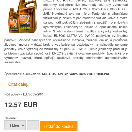
ENEOS ULTRA-VC 0W-20, špičkový plne syntetický
motorový olej starostlivo navrhnutý tak, aby vyhovoval
prísne špecifikácie ACEA C5 a Volvo Cars VCC RBS0-
2AE. Navrhnuté ako na mieru Tento olej s ultranízkou
viskozitou je riešením pre moderné vozidlá Volvo a môže
sa pochváliť pokročilým zložením s použitím prémiových
syntetických základových olejov a špeciálneho balíka
aditív. S jeho nízkym trením aditíva a vysoký viskozitný
index, ENEOS ULTRA-VC 0W-20 poskytuje výnimočnú
palivovú účinnosť zabezpečenie optimálneho mazania, znížené emisie a predĺžená
životnosť motora – držať krok s vyvíjajúce sa požiadavky na najnovšie pohonné
jednotky Volvo vyžadujúce viskozitný stupeň SAE 0W-20. Tento jedinečný produkt je
príkladom záväzku spoločnosti ENEOS vyvíjať inovatívne produkty špecifické pre
výrobcov mazivá, ktoré spĺňajú špičkové potreby moderného automobilového
inžinierstva
Špecifikácie a schválenie
:
ACEA C5, API SP, Volvo Cars VCC RBS0-2AE
Čítať ďalej...
Kód položky
E.UVC0W20/1
12.57 EUR
Balenie: