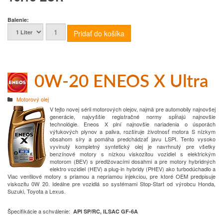
Balenie:
0W-20 ENEOS X Ultra
Motorový olej
V tejto novej sérii motorových olejov, najmä pre automobily najnovšej
generácie, najvyššie registračné normy spĺňajú najnovšie
technológie.
Eneos X plní najnovšie nariadenia o úsporách
výfukových plynov a paliva, rozširuje životnosť motora
S nízkym
obsahom síry a pomáha predchádzať javu LSPI.
Tento vysoko
vyvinutý kompletný syntetický olej je navrhnutý pre všetky
benzínové motory s nízkou viskozitou vozidiel s elektrickým
motorom (BEV) s predlžovacími dosahmi a pre motory hybridných
elektro vozidiel (HEV) a plug-in hybridy (PHEV) ako turbodúchadlo a
Viac ventilové motory s priamou a nepriamou injekciou, pre ktoré OEM predpisuje
viskozitu 0W 20.
Ideálne pre vozidlá so systémami Stop-Start od výrobcu Honda,
Suzuki, Toyota a Lexus.
Špecifikácie a schválenie:
API SP/RC, ILSAC GF-6A