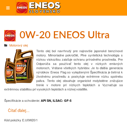
0W-20 ENEOS Ultra
Motorový olej
Tento olej bol navrhnutý pre najnovšie japonské benzínové
motory.
Mimoriadne pokročilé,
Plne syntetická technológia s
nízkou viskozitou zaisťuje ochranu prírodného prostredia.
Pre
Odporúča sa používať tento olej v nízkych emisných
motoroch,
Vrátane všetkých hybridov.
Je to ďalšia generácia
výrobkov Eneos Flag so vylepšenými
Špecifikácia je šetrná k
životnému prostrediu a poskytuje extrémne nízku spotrebu
paliva.
Tento olej obsahuje organické molybdéne znižujúce
trenie v motore pri nízkych teplotách a
Vyznačuje sa
extrémnou stabilitou pri vysokých teplotách a nízkej volatilite.
Špecifikácie a schválenie
:
API SN, ILSAC: GF-5
Čítať ďalej...
Kód položky
E.U0W20/1