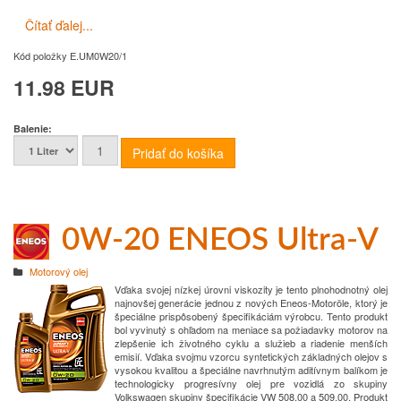
Čítať ďalej...
Kód položky
E.UM0W20/1
11.98 EUR
Balenie:
0W-20 ENEOS Ultra-V
Motorový olej
Vďaka svojej nízkej úrovni viskozity je tento plnohodnotný olej
najnovšej generácie jednou z nových Eneos-Motoröle, ktorý je
špeciálne prispôsobený špecifikáciám výrobcu.
Tento produkt
bol vyvinutý s ohľadom na meniace sa požiadavky motorov na
zlepšenie ich životného cyklu a služieb a riadenie menších
emisií.
Vďaka svojmu vzorcu syntetických základných olejov s
vysokou kvalitou a špeciálne navrhnutým aditívnym balíkom je
technologicky progresívny olej pre vozidlá zo skupiny
Volkswagen skupiny špecifikácie VW 508.00 a 509.00.
Produkt