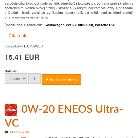
zaručuje dlhú životnosť motorov, dôkladnejšiu čistotu piestov, ochranu pred skladom a
opotrebením.
Vďaka svojej nízkej viskozite s vysokým indexom viskozity a prísadami
znižujúcim trenie zaručuje vynikajúce úspory paliva a nižšie emisie, ktoré spĺňajú
prísne európske usmernenia.
Špecifikácie a schválenie:
Volkswagen VW 508.00/509.00, Porsche C20
Čítať ďalej...
Kód položky
E.UV0W20/1
15.41 EUR
Balenie:
0W-20 ENEOS Ultra-
VC
Motorový olej