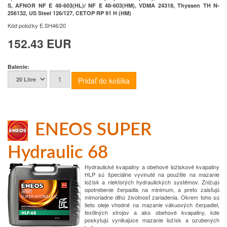
S, AFNOR NF E 48-603(HL)/ NF E 48-603(HM), VDMA 24318, Thyssen TH N-
256132, US Steel 126/127, CETOP RP 91 H (HM)
Kód položky
E.SH46/20
152.43 EUR
Balenie:
ENEOS SUPER
Hydraulic 68
Hydraulické kvapaliny a obehové ložiskové kvapaliny
HLP sú špeciálne vyvinuté na použitie na mazanie
ložísk a niektorých hydraulických systémov. Znižujú
opotrebenie čerpadla na minimum, a preto zaisťujú
mimoriadne dlhú životnosť zariadenia. Okrem toho sú
tieto oleje vhodné na mazanie vákuových čerpadiel,
textilných strojov a ako obehové kvapaliny, kde
poskytujú vynikajúce mazanie ložísk a ozubených