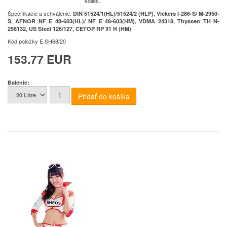
kolies.
Špecifikácie a schválenie
:
DIN 51524/1(HL)/51524/2 (HLP), Vickers I-286-S/ M-2950-
S, AFNOR NF E 48-603(HL)/ NF E 48-603(HM), VDMA 24318, Thyssen TH N-
256132, US Steel 126/127, CETOP RP 91 H (HM)
Kód položky
E.SH68/20
153.77 EUR
Balenie: