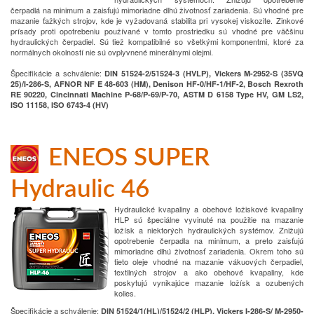
čerpadlá na minimum a zaisťujú mimoriadne dlhú životnosť zariadenia. Sú vhodné pre
mazanie ťažkých strojov, kde je vyžadovaná stabilita pri vysokej viskozite. Zinkové
prísady proti opotrebeniu používané v tomto prostriedku sú vhodné pre väčšinu
hydraulických čerpadiel. Sú tiež kompatibilné so všetkými komponentmi, ktoré za
normálnych okolností nie sú ovplyvnené minerálnymi olejmi.
Špecifikácie a schválenie
:
DIN 51524-2/51524-3 (HVLP), Vickers M-2952-S (35VQ
25)/I-286-S, AFNOR NF E 48-603 (HM), Denison HF-0/HF-1/HF-2, Bosch Rexroth
RE 90220, Cincinnati Machine P-68/P-69/P-70, ASTM D 6158 Type HV, GM LS2,
ISO 11158, ISO 6743-4 (HV)
ENEOS SUPER
Hydraulic 46
Hydraulické kvapaliny a obehové ložiskové kvapaliny
HLP sú špeciálne vyvinuté na použitie na mazanie
ložísk a niektorých hydraulických systémov. Znižujú
opotrebenie čerpadla na minimum, a preto zaisťujú
mimoriadne dlhú životnosť zariadenia. Okrem toho sú
tieto oleje vhodné na mazanie vákuových čerpadiel,
textilných strojov a ako obehové kvapaliny, kde
poskytujú vynikajúce mazanie ložísk a ozubených
kolies.
Špecifikácie a schválenie
:
DIN 51524/1(HL)/51524/2 (HLP), Vickers I-286-S/ M-2950-