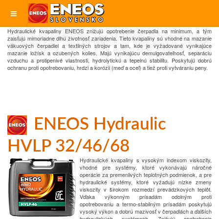
Hydraulické kvapaliny ENEOS znižujú opotrebenie čerpadla na minimum, a tým
zaisťujú mimoriadne dlhú životnosť
zariadenia.
Tieto kvapaliny sú vhodné na mazanie
vákuových čerpadiel a textilných strojov a tam, kde je vyžadované vynikajúce
mazanie ložísk a ozubených kolies.
Majú vynikajúcu demulgovateľnosť, separáciu
vzduchu a protipenivé vlastnosti, hydrolytickú
a tepelnú stabilitu.
Poskytujú dobrú
ochranu proti opotrebovaniu, hrdzi a korózii (meď a oceľ) a tiež proti vytváraniu peny.
ENEOS Hydraulic
HVLP 32/46/68
Hydraulické kvapaliny s vysokým indexom viskozity,
vhodné pre systémy, ktoré vykonávajú náročné
operácie za premenlivých teplotných podmienok, a pre
hydraulické systémy, ktoré vyžadujú nízke zmeny
viskozity v širokom rozmedzí prevádzkových teplôt.
Vďaka výkonným prísadám odolným proti
opotrebovaniu a termo-stabilným prísadám poskytujú
vysoký výkon a dobrú mazivosť v čerpadlách a ďalších
hydraulických systémoch. Znižujú opotrebenie