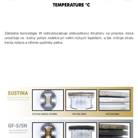
Základná technológia W reštrukturalizuje uhľovodíkovú štruktúru na priamke, ktorá
umožňuje ne -kolíny pohyb molekúl pri veľmi nízkych teplotách, a tak znižuje stratu
trenia motora a ničenie spotreby paliva.