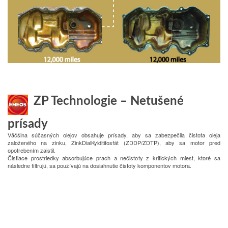
ZP Technologie –
Netušené
prísady
Väčšina súčasných olejov obsahuje prísady, aby sa zabezpečila čistota oleja
založeného na zinku, ZinkDialKylditifosfát (ZDDP/ZDTP), aby sa motor pred
opotrebením zaistil.
Čistiace prostriedky absorbujúce prach a nečistoty z kritických miest, ktoré sa
následne filtrujú, sa používajú na dosiahnutie čistoty komponentov motora.