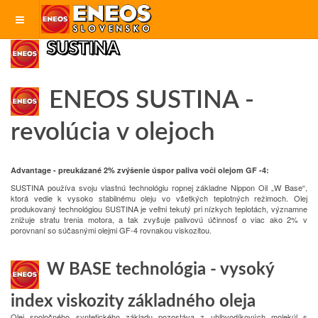
SUSTINA
ENEOS SUSTINA -
r
evolúcia v olejoch
Advantage - preukázané 2% zvýšenie úspor paliva voči olejom GF -4:
SUSTINA používa svoju vlastnú technológiu ropnej základne Nippon Oil „W Base“,
ktorá vedie k vysoko stabilnému oleju vo všetkých teplotných režimoch.
Olej
produkovaný technológiou SUSTINA je veľmi tekutý pri nízkych teplotách, významne
znižuje stratu trenia motora, a tak zvyšuje palivovú účinnosť o viac ako 2% v
porovnaní so súčasnými olejmi GF-4 rovnakou viskozitou.
W BASE technológia - vysoký
index viskozity základného oleja
Olej spoločného syntetického základu pozostáva z uhľovodíkových molekúl s