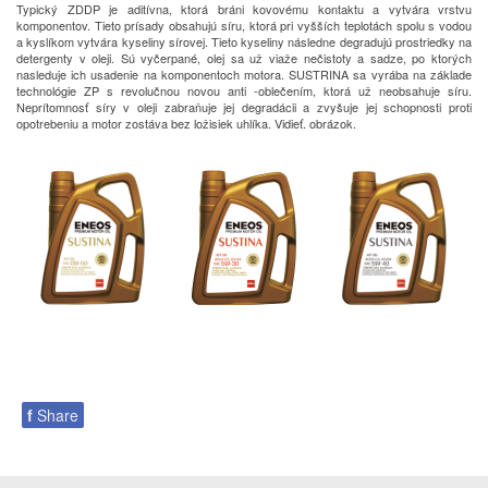
Typický ZDDP je aditívna, ktorá bráni kovovému kontaktu a vytvára vrstvu
komponentov.
Tieto prísady obsahujú síru, ktorá pri vyšších teplotách spolu s vodou
a kyslíkom vytvára kyseliny sírovej.
Tieto kyseliny následne degradujú prostriedky na
detergenty v oleji.
Sú vyčerpané, olej sa už viaže nečistoty a sadze, po ktorých
nasleduje ich usadenie na komponentoch motora.
SUSTRINA sa vyrába na základe
technológie ZP s revolučnou novou anti -oblečením, ktorá už neobsahuje síru.
Neprítomnosť síry v oleji zabraňuje jej degradácii a zvyšuje jej schopnosti proti
opotrebeniu a motor zostáva bez ložisiek uhlíka.
Vidieť.
obrázok.
f
Share