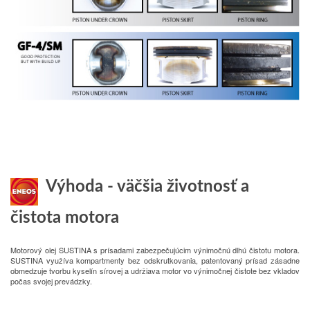
Výhoda - väčšia životnosť a
čistota motora
Motorový olej SUSTINA s prísadami zabezpečujúcim výnimočnú dlhú čistotu motora.
SUSTINA využíva kompartmenty bez odskrutkovania, patentovaný prísad zásadne
obmedzuje tvorbu kyselín sírovej a udržiava motor vo výnimočnej čistote bez vkladov
počas svojej prevádzky.