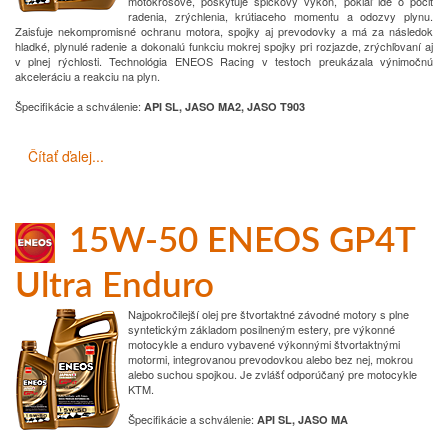
motokrosové, poskytuje špičkový výkon, pokiaľ ide o pocit
radenia, zrýchlenia, krútiaceho momentu a odozvy plynu.
Zaisťuje nekompromisné ochranu motora, spojky aj prevodovky a má za následok
hladké, plynulé radenie a dokonalú funkciu mokrej spojky pri rozjazde, zrýchľovaní aj
v plnej rýchlosti. Technológia ENEOS Racing v testoch preukázala výnimočnú
akceleráciu a reakciu na plyn.
Špecifikácie a schválenie
:
API SL, JASO MA2, JASO T903
Čítať ďalej...
15W-50 ENEOS GP4T
Ultra Enduro
Najpokročilejší olej pre štvortaktné závodné motory s plne
syntetickým základom posilneným estery, pre výkonné
motocykle a enduro vybavené výkonnými štvortaktnými
motormi, integrovanou prevodovkou alebo bez nej, mokrou
alebo suchou spojkou. Je zvlášť odporúčaný pre motocykle
KTM.
Špecifikácie a schválenie
:
API SL, JASO MA