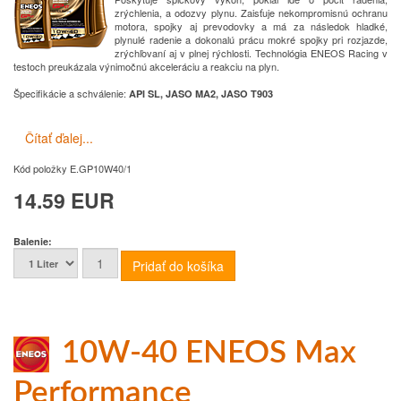
zrýchlenia, a odozvy plynu. Zaisťuje nekompromisnú ochranu
motora, spojky aj prevodovky a má za následok hladké,
plynulé radenie a dokonalú prácu mokré spojky pri rozjazde,
zrýchľovaní aj v plnej rýchlosti. Technológia ENEOS Racing v
testoch preukázala výnimočnú akceleráciu a reakciu na plyn.
Špecifikácie a schválenie
:
API SL, JASO MA2, JASO T903
Čítať ďalej...
Kód položky
E.GP10W40/1
14.59 EUR
Balenie:
10W-40 ENEOS Max
Performance