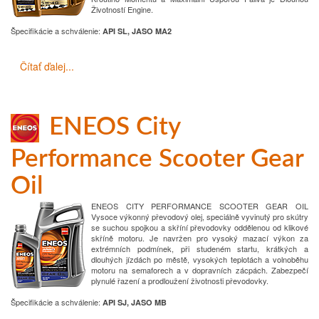
Životností Engine.
Špecifikácie a schválenie
:
API SL, JASO MA2
Čítať ďalej...
ENEOS City
Performance Scooter Gear
Oil
ENEOS CITY PERFORMANCE SCOOTER GEAR OIL
Vysoce výkonný převodový olej, speciálně vyvinutý pro skútry
se suchou spojkou a skříní převodovky oddělenou od klikové
skříně motoru. Je navržen pro vysoký mazací výkon za
extrémních podmínek, při studeném startu, krátkých a
dlouhých jízdách po městě, vysokých teplotách a volnoběhu
motoru na semaforech a v dopravních zácpách. Zabezpečí
plynulé řazení a prodloužení životnosti převodovky.
Špecifikácie a schválenie
:
API SJ, JASO MB