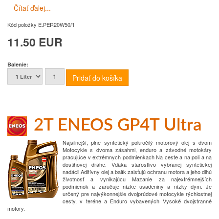
Čítať ďalej...
Kód položky
E.PER20W50/1
11.50 EUR
Balenie:
2T ENEOS GP4T Ultra
Najsilnejší, plne syntetický pokročilý motorový olej s dvom
Motocykle s dvoma zásahmi, enduro a závodné motokáry
pracujúce v extrémnych podmienkach
Na ceste a na poli a na
dostihovej dráhe.
Vďaka starostlivo vybranej syntetickej
nadácii
Aditívny olej a balík zaisťujú ochranu motora a jeho dlhú
životnosť a vynikajúcu
Mazanie za najextrémnejších
podmienok a zaručuje nízke usadeniny a nízky dym.
Je
určený pre najvýkonnejšie dvojprúdové motocykle rýchlostnej
cesty, v teréne a Enduro vybavených
Vysoké dvojstranné
motory.