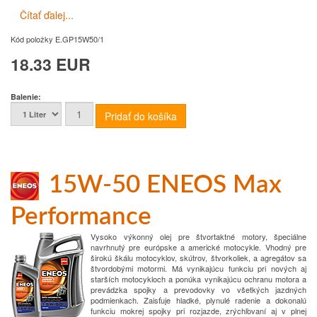
Čítať ďalej...
Kód položky
E.GP15W50/1
18.33 EUR
Balenie:
15W-50 ENEOS Max
Performance
Vysoko výkonný olej pre štvortaktné motory, špeciálne
navrhnutý pre európske a americké motocykle. Vhodný pre
širokú škálu motocyklov, skútrov, štvorkoliek, a agregátov sa
štvordobými motormi. Má vynikajúcu funkciu pri nových aj
starších motocykloch a ponúka vynikajúcu ochranu motora a
prevádzka spojky a prevodovky vo všetkých jazdných
podmienkach. Zaisťuje hladké, plynulé radenie a dokonalú
funkciu mokrej spojky pri rozjazde, zrýchľovaní aj v plnej