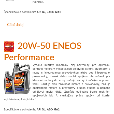
rýchlosti.
Špecifikácie a schválenie
:
API SJ, JASO MA2
Čítať ďalej...
20W-50 ENEOS
Performance
Vysoko kvalitný minerálny olej navrhnutý pre optimálnu
ochranu motora v motocykloch so štyrmi štrkmi,
štvorkolky a
mopy s integrovanou prevodovkou alebo bez integrovanej
prevodovky, mokré alebo suché
spojkou.
Je určený pre
klasické motocykle a vyznačuje sa výnimočným odporom
tlaku.
Zaisťuje dlhú životnosť motora a prevodovky, znižuje
opotrebenie motora a prevodový stupeň
stupne a pomáha
udržiavať motor čistý.
Zaisťuje optimálne trenie mokrých
spojkových lak
A vynikajúca práca spojky pri štarte,
zrýchlenie a plná rýchlosť.
Špecifikácie a schválenie
:
API SJ, ASO MA2