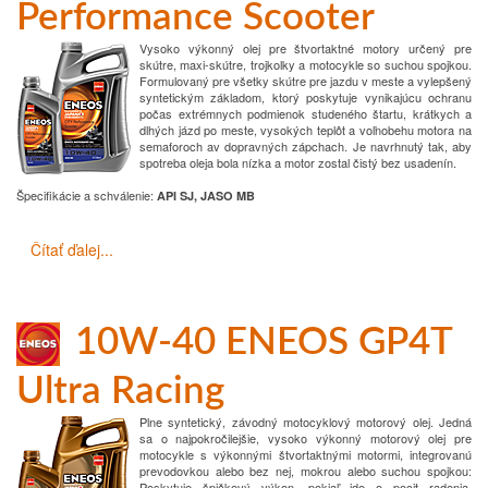
Performance Scooter
Vysoko výkonný olej pre štvortaktné motory určený pre
skútre, maxi-skútre, trojkolky a motocykle so suchou spojkou.
Formulovaný pre všetky skútre pre jazdu v meste a vylepšený
syntetickým základom, ktorý poskytuje vynikajúcu ochranu
počas extrémnych podmienok studeného štartu, krátkych a
dlhých jázd po meste, vysokých teplôt a voľnobehu motora na
semaforoch av dopravných zápchach. Je navrhnutý tak, aby
spotreba oleja bola nízka a motor zostal čistý bez usadenín.
Špecifikácie a schválenie
:
API SJ, JASO MB
Čítať ďalej...
10W-40 ENEOS GP4T
Ultra Racing
Plne syntetický, závodný motocyklový motorový olej. Jedná
sa o najpokročilejšie, vysoko výkonný motorový olej pre
motocykle s výkonnými štvortaktnými motormi, integrovanú
prevodovkou alebo bez nej, mokrou alebo suchou spojkou:
Poskytuje špičkový výkon, pokiaľ ide o pocit radenia,