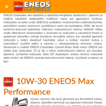
ENEOS Corporation ako najväčšia a najstaršia energetická
spoločnosť v Japonsku je
tradične najväčším dodávateľom kvalitných mazív
pre japonských výrobcov
motocyklov na celom svete.
ENEOS je výsledkom
mnohoročného zvládnutia techniky
pokročilých vysoko výkonných syntetických
mazív pre požiadavky OEM, ale aj pre
extrémne pracovné podmienky víťazných
motocyklových motorov MotoGP.
Vďaka
svojim dlhoročným skúsenostiam s továrňami na motocykle a závodnými tímami
si
spoločnosť starostlivo vybrala inovatívne formulácie výkonu pre závodné japonské
motocykle s cieľom dosiahnuť maximálny výkon a krútiaci moment motora
s
maximálnym využitím paliva a zároveň s nekompromisnou ochranou motora.
Skúsenosti a znalosti ENEOS Corporation vytvorili širokú škálu mazív ENEOS pre
všetky typy
motocyklov.
Či už ide o výkon motocyklových motorov pre závodné,
športové,
rýchlostné motocykle, Moto GP, Superšport, enduro, terénne motocykle
alebo
skútre, rad ENEOS zaručuje bezkonkurenčné radenie, zrýchlenie a reakciu na
plyn.
10W-30 ENEOS Max
Performance
Vysoko výkonný olej novej generácie pre štvortaktné motory,
úsporný, špeciálne navrhnutý pre japonské motocykle Honda,
Yamaha, Suzuki, Kawasaki. Je vhodný aj pre výkonné