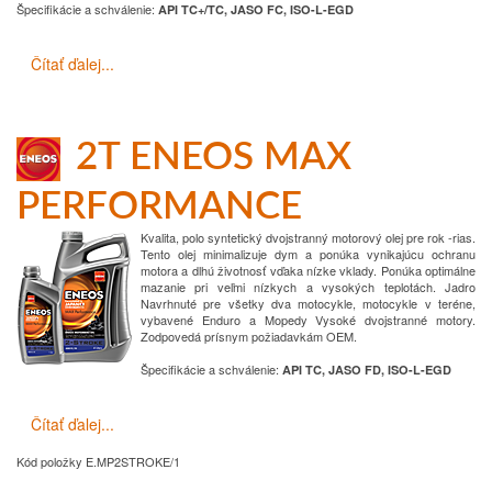
Špecifikácie a schválenie
:
API TC+/TC, JASO FC, ISO-L-EGD
Čítať ďalej...
2T ENEOS MAX
PERFORMANCE
Kvalita, polo syntetický dvojstranný motorový olej pre rok -rias.
Tento olej
minimalizuje dym a ponúka vynikajúcu ochranu
motora a dlhú životnosť vďaka
nízke vklady.
Ponúka optimálne
mazanie pri veľmi nízkych a vysokých teplotách.
Jadro
Navrhnuté pre všetky dva motocykle, motocykle v teréne,
vybavené Enduro a Mopedy
Vysoké dvojstranné motory.
Zodpovedá prísnym požiadavkám OEM.
Špecifikácie a schválenie
:
API TC, JASO FD, ISO-L-EGD
Čítať ďalej...
Kód položky
E.MP2STROKE/1