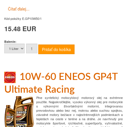
Čítať ďalej...
Kód položky
E.GP10W50/1
15.48 EUR
Balenie:
10W-60 ENEOS GP4T
Ultimate Racing
Plne syntetický motocyklový motorový olej na extrémne
použitie. Najpokročilejšie, vysoko výkonný olej pre motocykle
s výkonnými štvortaktnými motormi, integrovanou
prevodovkou alebo bez nej, mokrou alebo suchou spojkou,
závodné motory bežiace v najextrémnejších podmienkach a
teplotách na ceste v teréne a na dráhe. Je navrhnutý pre
motocykle športové, rýchlostné, superšporty, vytrvalostné,