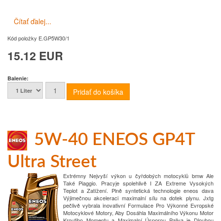
Čítať ďalej...
Kód položky
E.GP5W30/1
15.12 EUR
Balenie:
5W-40 ENEOS GP4T
Ultra Street
Extrémny
Nejvyší výkon u čyřdobých motocyklů bmw Ale
Také Piaggio.
Pracyje spolehlivě
I ZA Extreme Vysokých
Teplot a Zatížení.
Plně syntetická technologie eneos dava
Výjimečnou akceleraci maximalní sílu na dotek plynu.
Jxtg
pečlivě vybrala inovativní
Formulace Pro Výkonné Evropské
Motocyklové Motory, Aby Dosáhla Maximálního Výkonu
Motor
Kroutiho Momentu a Maximalní Úsporou Paliva je
Dlouhou