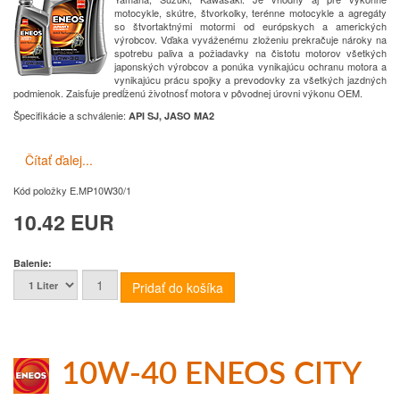
motocykle, skútre, štvorkolky, terénne motocykle a agregáty
so štvortaktnými motormi od európskych a amerických
výrobcov. Vďaka vyváženému zloženiu prekračuje nároky na
spotrebu paliva a požiadavky na čistotu motorov všetkých
japonských výrobcov a ponúka vynikajúcu ochranu motora a
vynikajúcu prácu spojky a prevodovky za všetkých jazdných
podmienok. Zaisťuje predĺženú životnosť motora v pôvodnej úrovni výkonu OEM.
Špecifikácie a schválenie
:
API SJ, JASO MA2
Čítať ďalej...
Kód položky
E.MP10W30/1
10.42 EUR
Balenie:
10W-40 ENEOS CITY