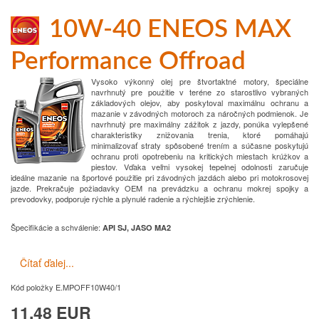
10W-40 ENEOS MAX
Performance Offroad
Vysoko výkonný olej pre štvortaktné motory, špeciálne
navrhnutý pre použitie v teréne zo starostlivo vybraných
základových olejov, aby poskytoval maximálnu ochranu a
mazanie v závodných motoroch za náročných podmienok. Je
navrhnutý pre maximálny zážitok z jazdy, ponúka vylepšené
charakteristiky znižovania trenia, ktoré pomáhajú
minimalizovať straty spôsobené trením a súčasne poskytujú
ochranu proti opotrebeniu na kritických miestach krúžkov a
piestov. Vďaka veľmi vysokej tepelnej odolnosti zaručuje
ideálne mazanie na športové použitie pri závodných jazdách alebo pri motokrosovej
jazde. Prekračuje požiadavky OEM na prevádzku a ochranu mokrej spojky a
prevodovky, podporuje rýchle a plynulé radenie a rýchlejšie zrýchlenie.
Špecifikácie a schválenie
:
API SJ, JASO MA2
Čítať ďalej...
Kód položky
E.MPOFF10W40/1
11.48 EUR