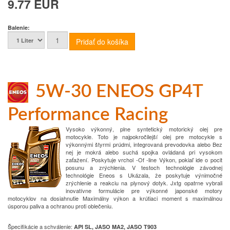
9.77 EUR
Balenie:
5W-30 ENEOS GP4T
Performance Racing
Vysoko výkonný, plne syntetický motorický olej pre
motocykle.
Toto je najpokročilejší
olej pre motocykle s
výkonnými štyrmi prúdmi, integrovaná prevodovka alebo
Bez
nej je mokrá alebo suchá spojka ovládaná pri vysokom
zaťažení.
Poskytuje vrchol -Of -line
Výkon, pokiaľ ide o pocit
posunu a zrýchlenia.
V testoch technológie závodnej
technológie Eneos s
Ukázala, že poskytuje výnimočné
zrýchlenie a reakciu na plynový dotyk.
Jxtg opatrne
vybrali
inovatívne formulácie pre výkonné japonské motory
motocyklov na dosiahnutie
Maximálny výkon a krútiaci moment s maximálnou
úsporou paliva a ochranou
proti oblečeniu.
Špecifikácie a schválenie
:
API SL, JASO MA2, JASO T903