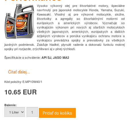
Vysoko výkonný olej pre štvortaktné motory, špeciálne
navrhnutý pre japonské motocykle Honda, Yamaha, Suzuki,
Kawasaki. Vhodný aj pre výkonné motocykle, skútre,
štvorkolky a agregáty so štvortaktnými motormi od
európskych a amerických výrobcov. Vyznačuje so
vynikajúcim výkonom pri nových aj starších motocykloch
všetkých japonských, amerických, európskych a ďalších
ázijských výrobcov a ponúka vynikajúcu ochranu motora a
vynikajúcu prevádzka spojky a prevodovky za všetkých
jazdných podmienok. Zaisťuje hladké, plynulé radenie a dokonalú funkciu mokrej
spojky pri rozjazde, zrýchľovaní aj v plnej rýchlosti.
Špecifikácie a schválenie
:
API SJ, JASO MA2
Čítať ďalej...
Kód položky
E.MP10W40/1
10.65 EUR
Balenie: