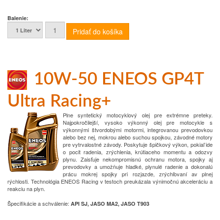
Balenie:
10W-50 ENEOS GP4T
Ultra Racing+
Plne syntetický motocyklový olej pre extrémne preteky.
Najpokročilejší, vysoko výkonný olej pre motocykle s
výkonnými štvordobými motormi, integrovanou prevodovkou
alebo bez nej, mokrou alebo suchou spojkou, závodné motory
pre vytrvalostné závody. Poskytuje špičkový výkon, pokiaľ ide
o pocit radenia, zrýchlenia, krútiaceho momentu a odozvy
plynu. Zaisťuje nekompromisnú ochranu motora, spojky aj
prevodovky a umožňuje hladké, plynulé radenie a dokonalú
prácu mokrej spojky pri rozjazde, zrýchľovaní av plnej
rýchlosti. Technológia ENEOS Racing v testoch preukázala výnimočnú akceleráciu a
reakciu na plyn.
Špecifikácie a schválenie
:
API SJ, JASO MA2, JASO T903