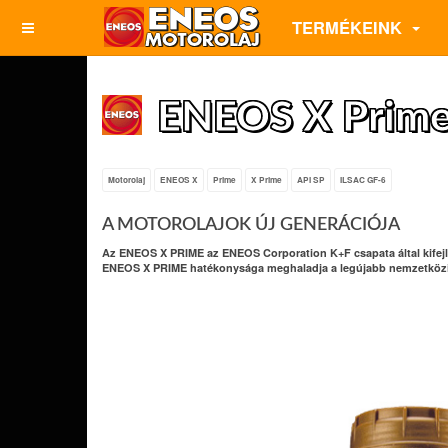
TERMÉKEINK
ENEOS X Prim
Motorolaj
ENEOS X
Prime
X Prime
API SP
ILSAC GF-6
A MOTOROLAJOK ÚJ GENERÁCIÓJA
Az ENEOS X PRIME az ENEOS Corporation K+F csapata által kifejle
ENEOS X PRIME hatékonysága meghaladja a legújabb nemzetközi 