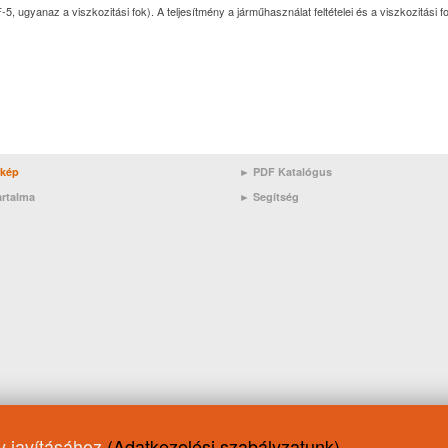
ugyanaz a viszkozitási fok). A teljesítmény a járműhasználat feltételei és a viszkozitási f
rkép
► PDF Katalógus
artalma
►
Segítség
ny javításához
(Adatkezelési szabályzatunk)