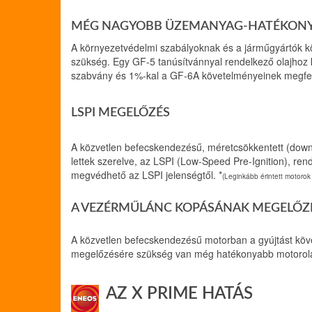
MÉG NAGYOBB ÜZEMANYAG-HATÉKON
A környezetvédelmi szabályoknak és a járműgyártók
szükség. Egy GF-5 tanúsítvánnyal rendelkező olajhoz
szabvány és 1%-kal a GF-6A követelményeinek megfe
LSPI MEGELŐZÉS
A közvetlen befecskendezésű, méretcsökkentett (downs
lettek szerelve, az LSPI (Low-Speed Pre-Ignition), re
megvédhető az LSPI jelenségtől. *
(Leginkább érintett motoro
A VEZÉRMŰLÁNC KOPÁSÁNAK MEGELŐZ
A közvetlen befecskendezésű motorban a gyújtást köv
megelőzésére szükség van még hatékonyabb motorola
AZ X PRIME HATÁS