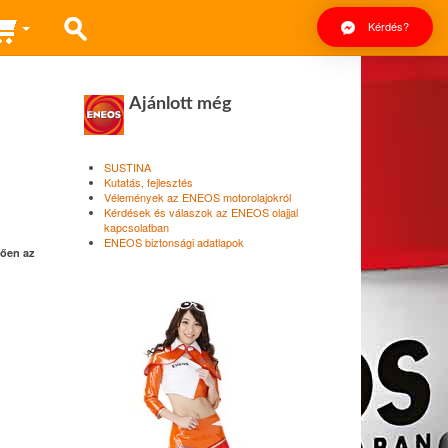
Kérdés?
Ajánlott még
SUSTINA
Kutatás, fejlesztés
Vélemények az ENEOS motorolajokról
Kérdések és válaszok az ENEOS olajjal
kapcsolatban
ENEOS biztonsági adatlapok
tően az