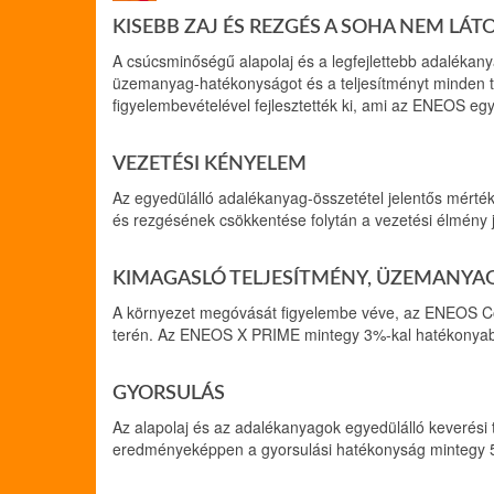
KISEBB ZAJ ÉS REZGÉS A SOHA NEM LÁ
A csúcsminőségű alapolaj és a legfejlettebb adalékanya
üzemanyag-hatékonyságot és a teljesítményt minden
figyelembevételével fejlesztették ki, ami az ENEOS egy
VEZETÉSI KÉNYELEM
Az egyedülálló adalékanyag-összetétel jelentős mérté
és rezgésének csökkentése folytán a vezetési élmény j
KIMAGASLÓ TELJESÍTMÉNY, ÜZEMANYA
A környezet megóvását figyelembe véve, az ENEOS Cor
terén. Az ENEOS X PRIME mintegy 3%-kal hatékonya
GYORSULÁS
Az alapolaj és az adalékanyagok egyedülálló keverési t
eredményeképpen a gyorsulási hatékonyság mintegy 5