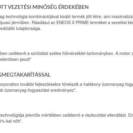
TOTT VEZETÉSI MINŐSÉG ÉRDEKÉBEN
g-technológia kombinációjával kiváló termék jött létre, ami maximalizá
 típusú járműben. Ráadásul az ENEOS X PRIME terméket a vezetési k
edülálló tulajdonsága.
kben csökkenti a súrlódást széles hőmérséklet-tartományban. A motor 
elentősen javult*
GMEGTAKARÍTÁSSAL
poration további fejlesztésekre törekszik a hatékony üzemanyag-fog
bb üzemanyag-fogyasztást eredményez*.
echnológiája jelentős mértékben csökkenti a viszkozitási ellenállást. E
%-kal nőtt*.