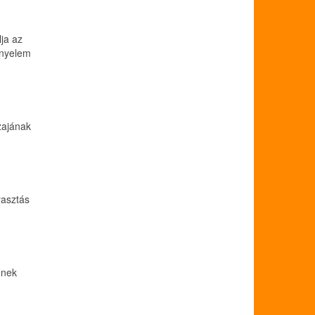
lja az
ényelem
zajának
yasztás
nnek