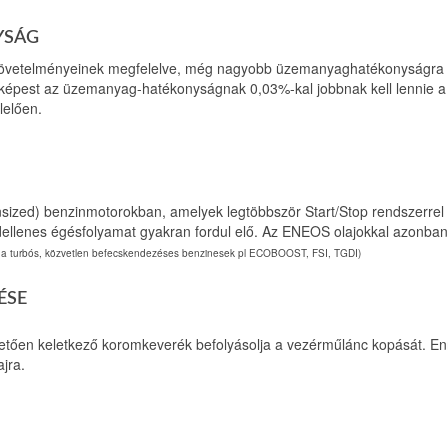
YSÁG
 követelményeinek megfelelve, még nagyobb üzemanyaghatékonyságra
 képest az üzemanyag-hatékonyságnak 0,03%-kal jobbnak kell lennie 
lelően.
ized) benzinmotorokban, amelyek legtöbbször Start/Stop rendszerrel i
ndellenes égésfolyamat gyakran fordul elő. Az ENEOS olajokkal azonba
k a turbós, közvetlen befecskendezéses benzinesek pl ECOBOOST, FSI, TGDI)
ÉSE
etően keletkező koromkeverék befolyásolja a vezérműlánc kopását. E
jra.