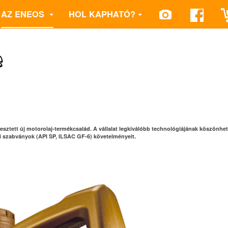
AZ ENEOS
HOL KAPHATÓ?
e
sztett új motorolaj-termékcsalád. A vállalat legkiválóbb technológiájának köszönhe
szabványok (API SP, ILSAC GF-6) követelményeit.