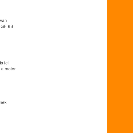
 van
a GF-6B
s fel
n a motor
nnek