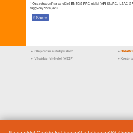
* Összehasonlítva az előző ENEOS PRO olajjal (API SN/RC, ILSAC GF-5, 
függvényében javul
f
Share
► Olajkereső autótípushoz
►
Oldalté
►
Vásárlás feltételei (ÁSZF)
►
Kosár t
Ez az oldal Cookie-kat használ a felhasználói élmé