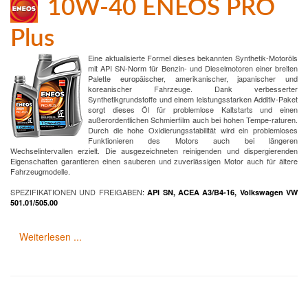
10W-40 ENEOS PRO
Plus
Eine aktualisierte Formel dieses bekannten Synthetik-Motoröls
mit API SN-Norm für Benzin- und Dieselmotoren einer breiten
Palette europäischer, amerikanischer, japanischer und
koreanischer Fahrzeuge. Dank verbesserter
Synthetikgrundstoffe und einem leistungsstarken Additiv-Paket
sorgt dieses Öl für problemlose Kaltstarts und einen
außerordentlichen Schmierfilm auch bei hohen Tempe-raturen.
Durch die hohe Oxidierungsstabilität wird ein problemloses
Funktionieren des Motors auch bei längeren
Wechselintervallen erzielt. Die ausgezeichneten reinigenden und dispergierenden
Eigenschaften garantieren einen sauberen und zuverlässigen Motor auch für ältere
Fahrzeugmodelle.
SPEZIFIKATIONEN UND FREIGABEN
:
API SN, ACEA A3/B4-16, Volkswagen VW
501.01/505.00
Weiterlesen ...