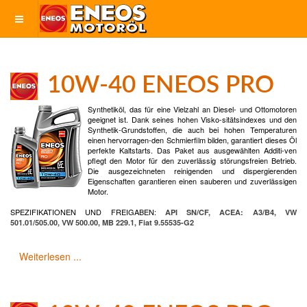
10W-40 ENEOS PRO
Synthetiköl, das für eine Vielzahl an Diesel- und Ottomotoren
geeignet ist. Dank seines hohen Visko-sitätsindexes und den
Synthetik-Grundstoffen, die auch bei hohen Temperaturen
einen hervorragen-den Schmierfilm bilden, garantiert dieses Öl
perfekte Kaltstarts. Das Paket aus ausgewählten Additi-ven
pflegt den Motor für den zuverlässig störungsfreien Betrieb.
Die ausgezeichneten reinigenden und dispergierenden
Eigenschaften garantieren einen sauberen und zuverlässigen
Motor.
SPEZIFIKATIONEN UND FREIGABEN:
API SN/CF, ACEA: A3/B4, VW
501.01/505.00, VW 500.00, MB 229.1, Fiat 9.55535-G2
Weiterlesen ...