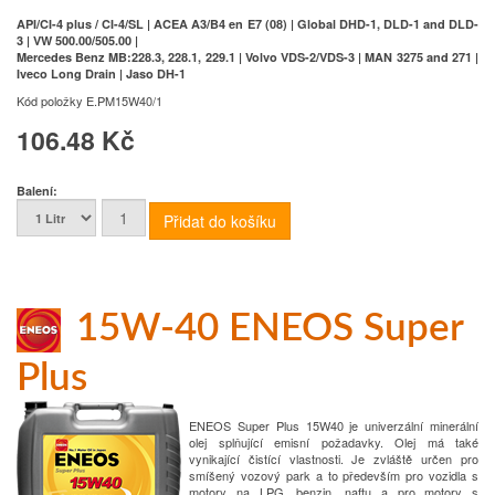
API/CI-4 plus / CI-4/SL | ACEA A3/B4 en E7 (08) | Global DHD-1, DLD-1 and DLD-
3 | VW 500.00/505.00 |
Mercedes Benz MB:228.3, 228.1, 229.1 | Volvo VDS-2/VDS-3 | MAN 3275 and 271 |
Iveco Long Drain | Jaso DH-1
Kód položky
E.PM15W40/1
106.48 Kč
Balení:
15W-40 ENEOS Super
Plus
ENEOS Super Plus 15W40 je univerzální minerální
olej splňující emisní požadavky. Olej má také
vynikající čistící vlastnosti. Je zvláště určen pro
smíšený vozový park a to především pro vozidla s
motory na LPG, benzin, naftu a pro motory s