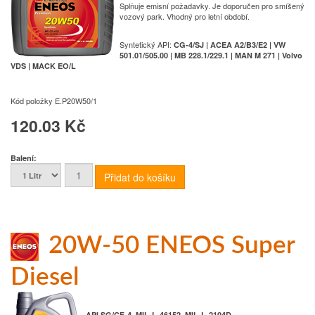
Splňuje emisní požadavky. Je doporučen pro smíšený
vozový park. Vhodný pro letní období.
Syntetický API:
CG-4/SJ | ACEA A2/B3/E2 | VW
501.01/505.00 | MB 228.1/229.1 | MAN M 271 | Volvo
VDS | MACK EO/L
Kód položky
E.P20W50/1
120.03 Kč
Balení:
20W-50 ENEOS Super
Diesel
API SG/CF-4, MIL-L-46152, MIL-L-2104D