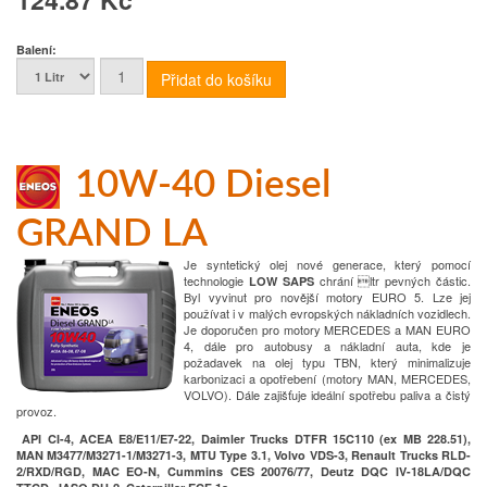
Balení:
10W-40 Diesel
GRAND LA
Je syntetický olej nové generace, který pomocí
technologie
chrání ltr pevných částic.
LOW SAPS
Byl vyvinut pro novější motory EURO 5. Lze jej
používat i v malých evropských nákladních vozidlech.
Je doporučen pro motory MERCEDES a MAN EURO
4, dále pro autobusy a nákladní auta, kde je
požadavek na olej typu TBN, který minimalizuje
karbonizaci a opotřebení (motory MAN, MERCEDES,
VOLVO). Dále zajišťuje ideální spotřebu paliva a čistý
provoz.
API CI-4, ACEA E8/E11/E7-22, Daimler Trucks DTFR 15C110 (ex MB 228.51),
MAN M3477/M3271-1/M3271-3, MTU Type 3.1, Volvo VDS-3, Renault Trucks RLD-
2/RXD/RGD, MAC EO-N, Cummins CES 20076/77, Deutz DQC IV-18LA/DQC