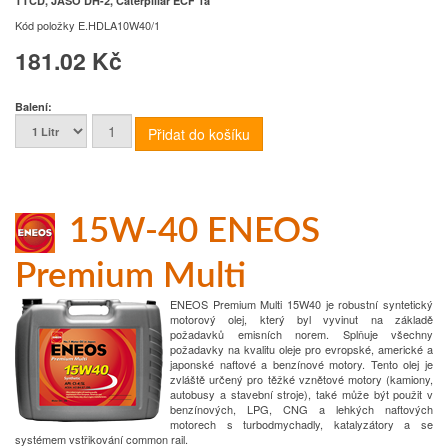
TTCD, JASO DH-2, Caterpillar ECF 1a
Kód položky
E.HDLA10W40/1
181.02 Kč
Balení:
15W-40 ENEOS
Premium Multi
ENEOS Premium Multi 15W40 je robustní syntetický
motorový olej, který byl vyvinut na základě
požadavků emisních norem. Splňuje všechny
požadavky na kvalitu oleje pro evropské, americké a
japonské naftové a benzínové motory. Tento olej je
zvláště určený pro těžké vznětové motory (kamiony,
autobusy a stavební stroje), také může být použit v
benzínových, LPG, CNG a lehkých naftových
motorech s turbodmychadly, katalyzátory a se
systémem vstřikování common rail.