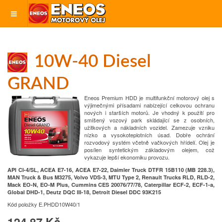
10W-40 Diesel
GRAND
Eneos Premium HDD je multifunkční motorový olej s
výjimečnými přísadami nabízející celkovou ochranu
nových i starších motorů. Je vhodný k použití pro
smíšený vozový park skládající se z osobních,
užitkových a nákladních vozidel. Zamezuje vzniku
nízko a vysokoteplotních úsad. Dobře ochrání
rozvodový systém včetně vačkových hřídelí. Olej je
posílen syntetickým základovým olejem, což
vykazuje lepší ekonomiku provozu.
API CI-4/SL, ACEA E7-16, ACEA E7-22, Daimler Truck DTFR 15B110 (MB 228.3),
MAN Truck & Bus M3275, Volvo VDS-3, MTU Type 2, Renault Trucks RLD, RLD-2,
Mack EO-N, EO-M Plus, Cummins CES 20076/77/78, Caterpillar ECF-2, ECF-1-a,
Global DHD-1, Deutz DQC III-18, Detroit Diesel DDC 93K215
Kód položky
E.PHDD10W40/1
124.87 Kč