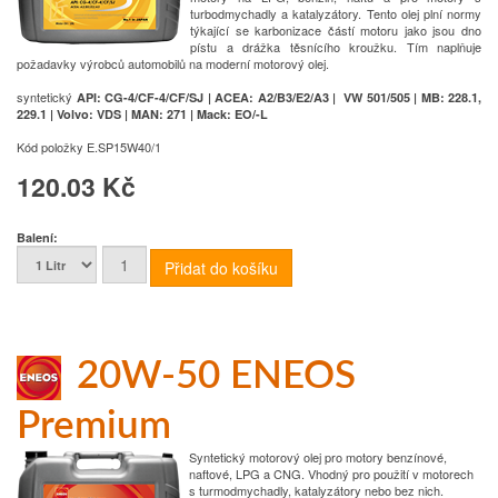
turbodmychadly a katalyzátory. Tento olej plní normy
týkající se karbonizace částí motoru jako jsou dno
pístu a drážka těsnícího kroužku. Tím naplňuje
požadavky výrobců automobilů na moderní motorový olej.
syntetický
API: CG-4/CF-4/CF/SJ | ACEA: A2/B3/E2/A3 | VW 501/505 | MB: 228.1,
229.1 | Volvo: VDS | MAN: 271 | Mack: EO/-L
Kód položky
E.SP15W40/1
120.03 Kč
Balení:
20W-50 ENEOS
Premium
Syntetický motorový olej pro motory benzínové,
naftové, LPG a CNG. Vhodný pro použití v motorech
s turmodmychadly, katalyzátory nebo bez nich.