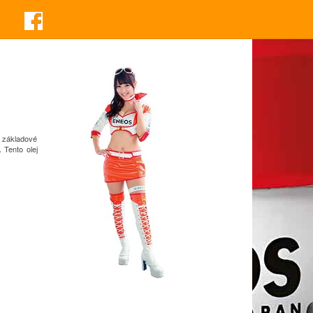
é základové
 Tento olej