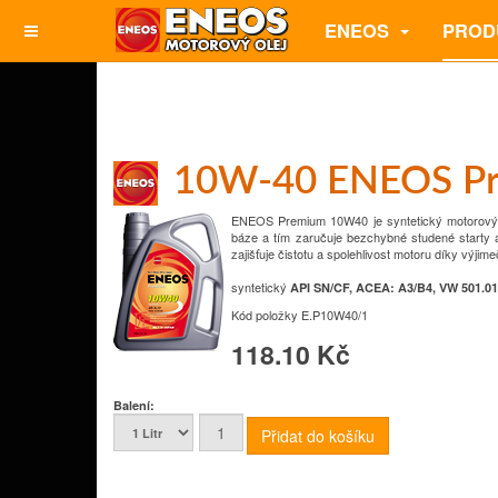
ENEOS
PROD
10W-40 ENEOS P
ENEOS Premium 10W40 je syntetický motorový ol
báze a tím zaručuje bezchybné studené starty a 
zajišťuje čistotu a spolehlivost motoru díky výji
syntetický
API SN/CF, ACEA: A3/B4, VW 501.01/
Kód položky
E.P10W40/1
118.10 Kč
Balení: