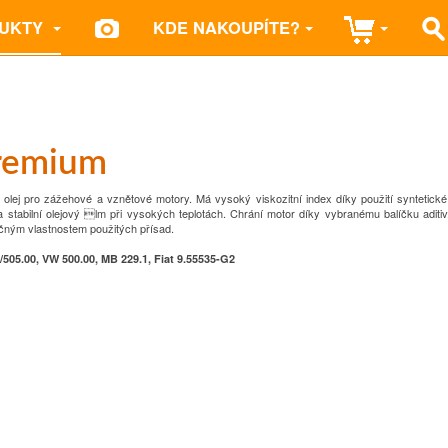
UKTY
KDE NAKOUPÍTE?
remium
ej pro zážehové a vznětové motory. Má vysoký viskozitní index díky použití syntetick
stabilní olejový lm při vysokých teplotách. Chrání motor díky vybranému balíčku aditiv.
mečným vlastnostem použitých přísad.
505.00, VW 500.00, MB 229.1, Fiat 9.55535-G2